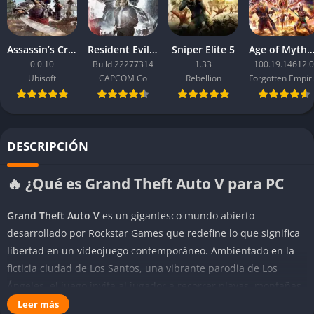
Assassin’s Creed Black Flag Resynced
Resident Evil Requiem
Sniper Elite 5
Age of Mythology: Ret
0.0.10
Build 22277314
1.33
100.19.14612.0
Ubisoft
CAPCOM Co
Rebellion
Forgo
DESCRIPCIÓN
🔥 ¿Qué es Grand Theft Auto V para PC
Grand Theft Auto V
es un gigantesco mundo abierto
desarrollado por Rockstar Games que redefine lo que significa
libertad en un videojuego contemporáneo. Ambientado en la
ficticia ciudad de Los Santos, una vibrante parodia de Los
Ángeles, el juego invita al jugador a recorrer playas, montañas
y barrios urbanos en una historia que mezcla crimen, sátira y
Leer más