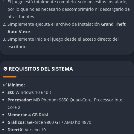
El juego está totalmente completo, solo necesitas instalarlo,
👉 Características de Grand Theft Auto V
por lo que no es necesario descomprimirlo ni descargarlo de
otras fuentes.
Mundo abierto gigantesco y dinámico
Simplemente ejecuta el archivo de instalación
Grand Theft
Auto V.exe
.
El mapa de Los Santos y el condado de Blaine es un verdadero
Simplemente inicia el juego desde el acceso directo del
ecosistema digital, lleno de contrastes entre lujo y miseria,
escritorio.
desierto y ciudad. Cada rincón vibra con vida, desde los
atascos en las avenidas hasta los animales salvajes en las
montañas. La interacción con el entorno es casi ilimitada, y la
⚙️ REQUISITOS DEL SISTEMA
sensación de libertad supera a la de la mayoría de los títulos
de su generación.
✅ Mínimo:
Tres protagonistas jugables
SO:
Windows 10 64bit
Procesador:
MD Phenom 9850 Quad-Core, Processor Intel
GTA V rompe esquemas al permitir controlar tres personajes
Core 2
diferentes con sus propias historias, habilidades y
Memoria:
4 GB RAM
personalidades. Este sistema de cambio instantáneo entre
Gráficos:
GeForce 9800 GT / AMD hd 4870
Michael, Franklin y Trevor genera una dinámica narrativa
DirectX:
Version 10
fresca y cinematográfica. Además, ofrece múltiples