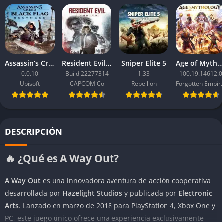
Assassin’s Creed Black Flag Resynced
Resident Evil Requiem
Sniper Elite 5
Age of Mythology: Ret
0.0.10
Build 22277314
1.33
100.19.14612.0
Ubisoft
CAPCOM Co
Rebellion
Forgo
DESCRIPCIÓN
🔥 ¿Qué es A Way Out?
A Way Out
es una innovadora aventura de acción cooperativa
desarrollada por
Hazelight Studios
y publicada por
Electronic
Arts
. Lanzado en marzo de 2018 para PlayStation 4, Xbox One y
PC, este juego único ofrece una experiencia exclusivamente