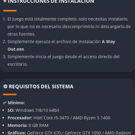
⭐ INSTRUCCIONES DE INSTALACIÓN
Con un estilo visual que recuerda al cine, el juego presenta
una historia emocionante llena de giros argumentales y
momentos de tensión.
El juego está totalmente completo, solo necesitas instalarlo,
por lo que no es necesario descomprimirlo ni descargarlo de
Pantalla dividida dinámica
otras fuentes.
Simplemente ejecuta el archivo de instalación
A Way
La presentación visual del juego es única, con una pantalla
Out.exe
.
dividida que se ajusta dinámicamente según la acción,
Simplemente inicia el juego desde el acceso directo del
permitiendo a ambos jugadores seguir la historia
escritorio.
simultáneamente.
Gameplay
⚙️ REQUISITOS DEL SISTEMA
El gameplay de A Way Out es variado y mantiene a los
jugadores comprometidos a lo largo de sus aproximadamente
✅ Mínimo:
6-7 horas de duración. Los jugadores deberán:
SO:
Windows 7/8/10 64bit
Procesador:
Intel Core i5-3470 / AMD Ryzen 5 1400
Resolver puzles cooperativos
Memoria:
8 GB RAM
Participar en secuencias de sigilo
Gráficos:
GeForce GTX 670 / GeForce GTX 1050 / AMD Radeon