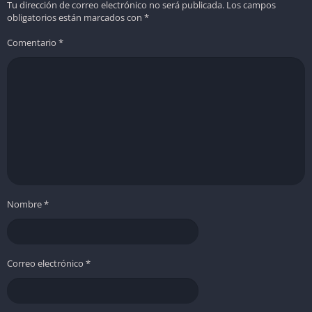
equipo. A pesar de su corta duración, la variedad de
Tu dirección de correo electrónico no será publicada.
Los campos
obligatorios están marcados con
*
situaciones y la intensidad de su narrativa lo convierten en una
aventura memorable para compartir con un amigo.
Comentario
*
Nombre
*
Correo electrónico
*