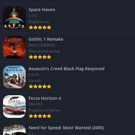
Space Haven
1.0.0
Bugbyte Ltd.
Gothic 1 Remake
Build 23589065
Alkimia Interactive
Assassin’s Creed Black Flag Resynced
0.0.10
Ubisoft
Forza Horizon 6
364.933
Playground Games
Need for Speed: Most Wanted (2005)
1.1