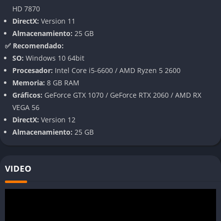
Enfrentarse a intensos tiroteos
HD 7870
DirectX:
Version 11
Disfrutar de minijuegos casuales
Almacenamiento:
25 GB
Tomar decisiones que afectan el desarrollo de la historia
✅ Recomendado:
SO:
Windows 10 64bit
Cada situación requiere que los jugadores trabajen juntos, ya
Procesador:
Intel Core i5-6600 / AMD Ryzen 5 2600
sea distrayendo guardias, cubriendo los movimientos del
Memoria:
8 GB RAM
compañero o combinando habilidades para superar
Gráficos:
GeForce GTX 1070 / GeForce RTX 2060 / AMD RX
obstáculos.
VEGA 56
Pros y contras
DirectX:
Version 12
Almacenamiento:
25 GB
Pros
Experiencia cooperativa única y bien diseñada
VIDEO
Historia atrapante con personajes interesantes
Variedad de gameplay que mantiene el interés
Sistema de «Friend Pass» que permite jugar con un amigo
que no tiene el juego