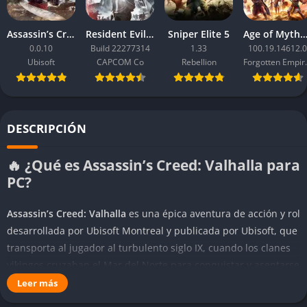
Assassin’s Creed Black Flag Resynced
Resident Evil Requiem
Sniper Elite 5
Age of Mythology: Ret
0.0.10
Build 22277314
1.33
100.19.14612.0
Ubisoft
CAPCOM Co
Rebellion
Forgo
DESCRIPCIÓN
🔥 ¿Qué es Assassin’s Creed: Valhalla para
PC?
Assassin’s Creed: Valhalla
es una épica aventura de acción y rol
desarrollada por Ubisoft Montreal y publicada por Ubisoft, que
transporta al jugador al turbulento siglo IX, cuando los clanes
vikingos cruzaban el Mar del Norte para conquistar y asentarse
en las tierras anglosajonas. En esta entrega encarnamos a
Leer más
Eivor, un guerrero o guerrera nórdico que lidera a su pueblo