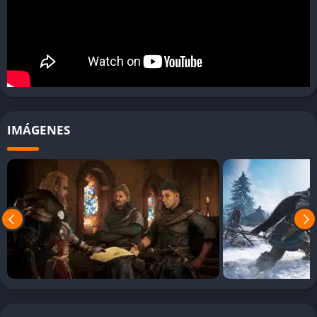
relaciones con los habitantes. Tus elecciones no solo afectan la
economía o la estética del lugar, sino también los vínculos
personales y el desarrollo de la historia. Aquí se siente la
humanidad del juego: entre guerras, Eivor encuentra
comunidad.
Mitología y visiones
IMÁGENES
El juego integra de manera magistral la mitología nórdica en
una narrativa que alterna entre lo terrenal y lo divino. A través
de sueños, visiones y secuencias en los reinos de Asgard y
Jotunheim, el jugador experimenta una historia paralela donde
los dioses Odín, Loki y Freyja se mezclan con la lucha interior
de Eivor.
Lejos de ser un simple añadido fantástico, estas secciones
enriquecen el trasfondo psicológico y simbólico del personaje,
explorando la dualidad entre destino y libre albedrío, entre la
fe y la razón. La mitología se convierte así en un espejo del