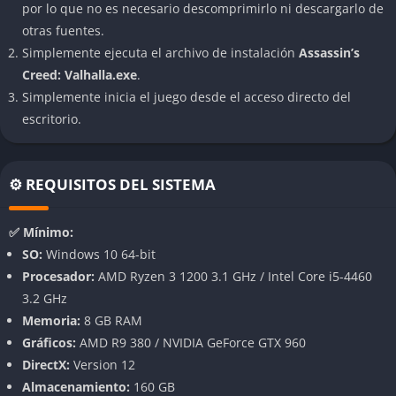
por lo que no es necesario descomprimirlo ni descargarlo de
Noruega hasta las verdes y fértiles tierras de Inglaterra. Cada
otras fuentes.
aldea, cada ruina romana y cada río navegable se sienten
Simplemente ejecuta el archivo de instalación
Assassin’s
vivos, con detalles que evocan el espíritu nórdico en cada
Creed: Valhalla.exe
.
piedra tallada y cada canto de batalla.
Simplemente inicia el juego desde el acceso directo del
Esta ambientación no es un simple decorado, sino una
escritorio.
recreación histórica y emocional del espíritu de exploración de
los pueblos nórdicos. El juego transmite la sensación de
comunidad, destino y conquista que definía la época, mientras
⚙️ REQUISITOS DEL SISTEMA
el jugador crea su propio asentamiento, forja alianzas y deja
una marca en un mundo dividido por la ambición.
✅ Mínimo:
SO:
Windows 10 64-bit
Sistema de combate brutal y fluido
Procesador:
AMD Ryzen 3 1200 3.1 GHz / Intel Core i5-4460
3.2 GHz
El combate de Valhalla abandona la ligereza de entregas
Memoria:
8 GB RAM
anteriores para adoptar un ritmo más pesado y táctico,
Gráficos:
AMD R9 380 / NVIDIA GeForce GTX 960
inspirado en la fuerza y ferocidad de los guerreros nórdicos.
DirectX:
Version 12
Eivor puede blandir dos armas a la vez, empuñar escudos
Almacenamiento:
160 GB
dobles o desatar ataques devastadores con hachas, lanzas y