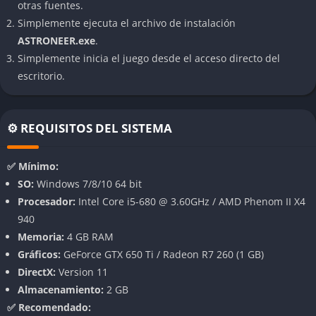
otras fuentes.
Simplemente ejecuta el archivo de instalación
Sistema de terraformación intuitivo
ASTRONEER.exe
.
Uno de los elementos más distintivos del juego es la
Simplemente inicia el juego desde el acceso directo del
posibilidad de modificar el terreno en tiempo real gracias a
escritorio.
una herramienta que permite excavar, alisar y modelar el suelo
de forma casi artística. Esta mecánica no solo es útil para crear
caminos o túneles estratégicos, sino que también se convierte
⚙️ REQUISITOS DEL SISTEMA
en una forma de expresión creativa para los jugadores.
Construcción modular de bases
✅ Mínimo:
Las estaciones y estructuras no se limitan a un diseño
SO:
Windows 7/8/10 64 bit
predeterminado, ya que el sistema modular permite
Procesador:
Intel Core i5-680 @ 3.60GHz / AMD Phenom II X4
ensamblar piezas de distintas maneras para generar bases
940
totalmente personalizadas. Desde pequeños refugios iniciales
Memoria:
4 GB RAM
hasta colonias gigantes con fábricas y laboratorios, el juego
Gráficos:
GeForce GTX 650 Ti / Radeon R7 260 (1 GB)
fomenta tanto la practicidad como la imaginación.
DirectX:
Version 11
Almacenamiento:
2 GB
Multijugador cooperativo
✅ Recomendado:
Astroneer cobra aún más vida cuando se juega en compañía,