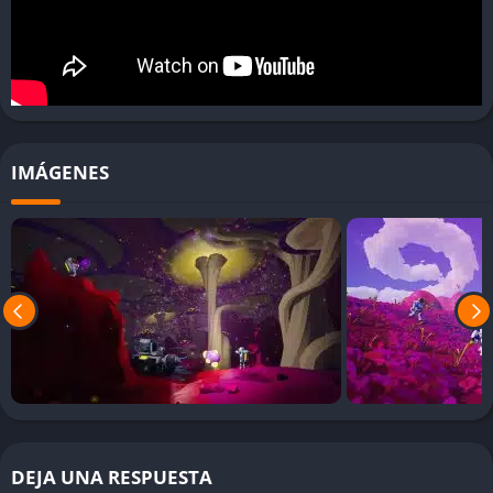
porque su filosofía de diseño pone el énfasis en la
experimentación libre y la curiosidad. El jugador puede decidir
si prefiere construir enormes bases, recorrer kilómetros con un
vehículo espacial o simplemente excavar minas en busca de
materiales raros. Esta libertad convierte cada partida en una
experiencia personal e irrepetible.
IMÁGENES
Supervivencia ligera pero significativa
Aunque existen mecánicas de supervivencia como la gestión de
oxígeno y energía, estas no buscan agobiar al jugador, sino
mantener un nivel de tensión que dé coherencia al entorno.
Morir por falta de oxígeno en una cueva profunda o por
quedarse sin batería en un planeta hostil puede ser frustrante,
pero también enseña a planificar y a improvisar soluciones
rápidas.
Sistema de progresión basado en investigación
DEJA UNA RESPUESTA