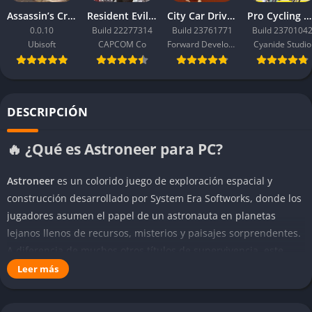
Assassin’s Creed Black Flag Resynced
Resident Evil Requiem
City Car Driving 2.0
Pro Cycling Manager 26
0.0.10
Build 22277314
Build 23761771
Build 2370104
Ubisoft
CAPCOM Co
Forward Development
Cyanide Studio
DESCRIPCIÓN
🔥 ¿Qué es Astroneer para PC?
Astroneer
es un colorido juego de exploración espacial y
construcción desarrollado por System Era Softworks, donde los
jugadores asumen el papel de un astronauta en planetas
lejanos llenos de recursos, misterios y paisajes sorprendentes.
A diferencia de muchos otros títulos de supervivencia, este
juego apuesta por una experiencia relajada y creativa, donde la
Leer más
curiosidad y la experimentación son tan importantes como la
gestión de recursos o la construcción de bases.