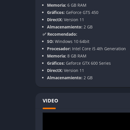
Memoria:
6 GB RAM
Rifles de tirador designado
Gráficos:
GeForce GTS 450
Cada arma tiene estadísticas individualizada
DirectX:
Version 11
modos de disparo. Además, el sistema de pe
Almacenamiento:
2 GB
accesorios (78 en total) que se desbloquean 
✅ Recomendado:
SO:
Windows 10 64bit
Entornos Destructibles
Procesador:
Intel Core i5 4th Generation
Memoria:
8 GB RAM
Una de las características más destacadas es
Gráficos:
Geforce GTX 600 Series
derribar paredes, colapsar edificios y remo
DirectX:
Version 11
«levelución», donde cada acción deja un im
Almacenamiento:
2 GB
Modos de Juego
El juego ofrece varios modos de juego, inclu
VIDEO
Conquista: Modo a gran escala donde ambo
Conquista de Infantería: Similar a Conquis
Dominación: Versión más pequeña de Conq