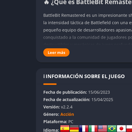
🔥 ¿Qué es BattleBit Remaste
BattleBit Remastered es un impresionante 
la intensidad táctica de Battlefield con una 
pequeño equipo de desarrolladores apasiona
conquistado a la comunidad de jugadores por
destructibles y mecánicas de juego profunda
Leer más
A pesar de su nombre, no es realmente una 
broma interna sobre cuántas veces los des
albergar hasta 254 jugadores simultáneament
ℹ️ INFORMACIÓN SOBRE EL JUEGO
combate caótica y adrenalínica que recuerda
toque único y moderno.
Fecha de publicación:
15/06/2023
👉 Características de Battle
Fecha de actualización:
15/04/2025
Versión:
v2.2.4
Sistema de Clases
Género:
Acción
Plataforma:
PC
El juego presenta seis clases distintas, cad
Idioma: