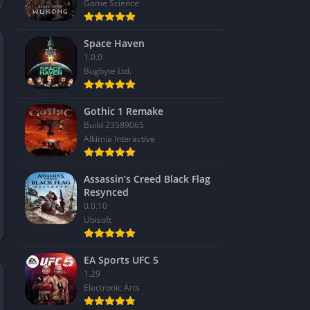
Game Science
Space Haven
1.0.0
Bugbyte Ltd.
Gothic 1 Remake
Build 23589065
Alkimia Interactive
Assassin’s Creed Black Flag
Resynced
0.0.10
Ubisoft
EA Sports UFC 5
1.29
Electronic Arts