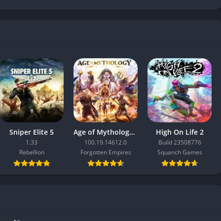
Sniper Elite 5
Age of Mythology: Retold
High On Life 2
1.33
100.19.14612.0
Build 23508776
Rebellion
Forgotten Empires
Squanch Games