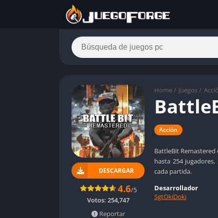
Home
/
Juegos
/
Acci
Battle
Acción
BattleBit Remastered 
hasta 254 jugadores, 
DESCARGAR
cada partida.
4.6
Desarrollador
/5
SgtOkiDoki
Votos:
254,747
Reportar