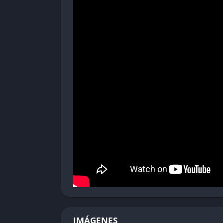
Capturar la Bandera: Modo clásico donde 
Líneas Frontales: Modo de «tira y afloja»
Rush: Modo de ataque versus defensa don
Invasión: Los defensores deben mantener p
Vehículos
Debido al gran tamaño de los mapas, los veh
Transportes
Quads
Tanques
Vehículos marítimos
Transportes blindados de personal
Helicópteros
Chat de Voz por Proximidad
IMÁGENES