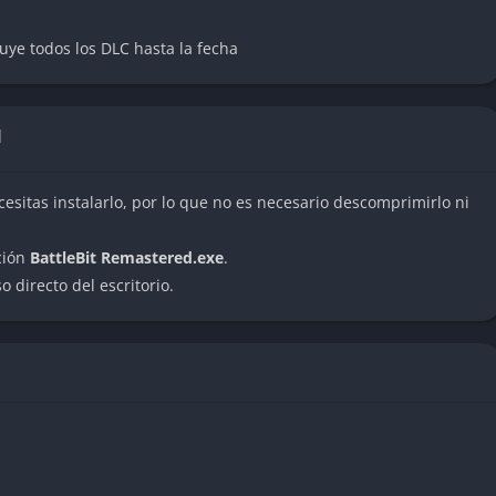
rón, puede colocar puntos de reunión para que su equipo
citar ataques aéreos.
uye todos los DLC hasta la fecha
idamente a compañeros heridos.
N
uede desplegar cajas de munición.
ar, con acceso a armas explosivas.
cesitas instalarlo, por lo que no es necesario descomprimirlo ni
econocimiento y ataques rápidos.
ción
BattleBit Remastered.exe
.
 directo del escritorio.
rmas diferentes distribuidas en varias categorías: