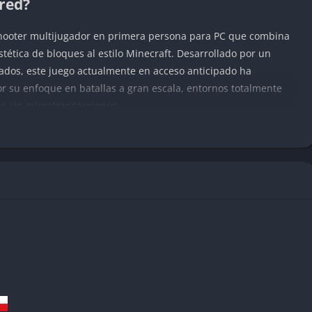
red?
shooter multijugador en primera persona para PC que combina
estética de bloques al estilo Minecraft. Desarrollado por un
dos, este juego actualmente en acceso anticipado ha
 su enfoque en batallas a gran escala, entornos totalmente
s sin microtransacciones.
remasterización de un juego existente, sino más bien una
arrolladores comenzaron de nuevo. Con servidores que pueden
e (127 contra 127), BattleBit ofrece una experiencia de
 a los días dorados de Battlefield: Bad Company 2, pero con un
Bit Remastered
a una con habilidades y equipamiento únicos: