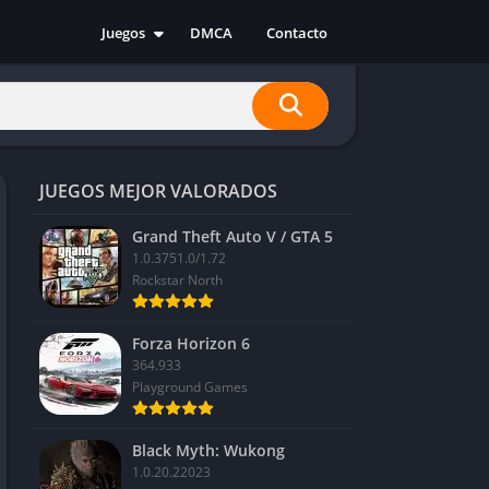
Juegos
DMCA
Contacto
Acción
Aventura
Carreras
Casual
JUEGOS MEJOR VALORADOS
Deportes
Estrategia
Grand Theft Auto V / GTA 5
1.0.3751.0/1.72
Indie
Rockstar North
RPG
Simulación
Forza Horizon 6
364.933
Playground Games
Black Myth: Wukong
1.0.20.22023