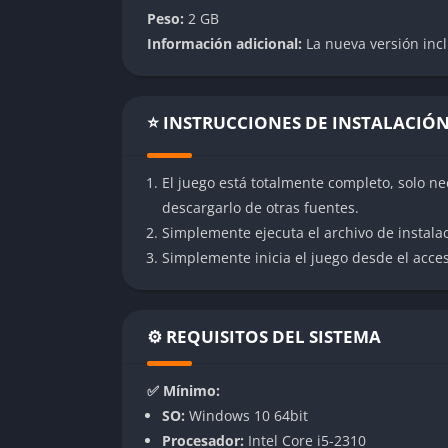
Líder de Escuadrón: Comanda a su escuad
Peso:
2 GB
aparezca y está planificado que pueda soli
Información adicional:
La nueva versión incl
Asalto: Combatiente versátil y equilibrado.
Médico: Encargado de curar y revivir ráp
⭐ INSTRUCCIONES DE INSTALACIÓ
Apoyo: Centrado en fuego de supresión, p
Ingeniero: Especialista en ingeniería milit
El juego está totalmente completo, solo ne
Reconocimiento: Enfocado en vigilancia, r
descargarlo de otras fuentes.
Simplemente ejecuta el archivo de instala
Arsenal de Armas
Simplemente inicia el juego desde el acceso
BattleBit Remastered cuenta con más de 45 a
Rifles de asalto
⚙️ REQUISITOS DEL SISTEMA
Rifles de francotirador
Ametralladoras ligeras
✅ Mínimo:
Pistolas
SO:
Windows 10 64bit
Subfusiles
Procesador:
Intel Core i5-2310