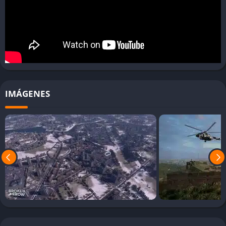
modo multijugador competitivo, donde los jugadores enfrentan
a oponentes humanos en desafiantes escenarios asimétricos.
Autenticidad militar basada en datos reales
El desarrollo de
Broken Arrow
se ha apoyado en fuentes
militares reales para asegurar que el comportamiento,
capacidades, limitaciones y rendimiento de cada unidad refleje
IMÁGENES
de forma realista la guerra moderna. Desde la simulación de
sensores infrarrojos hasta la precisión de los misiles guiados,
cada sistema ha sido modelado con meticulosidad.
Jugabilidad de
Broken Arrow
Combate táctico operacional a gran escala
A diferencia de los RTS convencionales centrados en
microgestión de pequeñas escaramuzas,
Broken Arrow
permite
dirigir operaciones completas de brigadas combinadas,