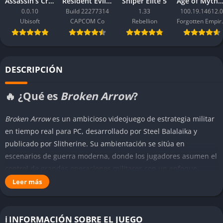
Assassin’s Creed Black Flag Resynced
Resident Evil Requiem
Sniper Elite 5
Age of Mythology: Ret
0.0.10
Build 22277314
1.33
100.19.14612.0
Ubisoft
CAPCOM Co
Rebellion
Forgo
DESCRIPCIÓN
🔥 ¿Qué es
Broken Arrow
?
Broken Arrow
es un ambicioso videojuego de estrategia militar
en tiempo real para PC, desarrollado por Steel Balalaika y
publicado por Slitherine. Su ambientación se sitúa en
escenarios de guerra moderna, donde los jugadores asumen el
control de grandes operaciones militares con un enfoque
táctico-operacional sumamente detallado. El juego combina la
Leer más
accesibilidad de los RTS tradicionales con la profundidad de
los wargames más complejos, ofreciendo una experiencia
táctica completa que desafía tanto a los nuevos jugadores
ℹ️ INFORMACIÓN SOBRE EL JUEGO