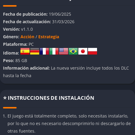
como a los más experimentados.
Fecha de publicación:
19/06/2025
Inspirado en doctrinas militares contemporáneas,
Broken
Fecha de actualización:
31/03/2026
Arrow
permite recrear enfrentamientos donde la tecnología
Versión:
v1.1.0
avanzada, la logística detallada y la gestión eficiente de
Género:
Acción
/
Estrategia
unidades son claves para la victoria. Cada decisión táctica,
Plataforma:
PC
desde el posicionamiento de un vehículo blindado hasta el
Idioma:
despliegue de refuerzos aéreos, puede determinar el
Peso:
85 GB
desenlace de la operación.
Información adicional:
La nueva versión incluye todos los DLC
👉 Características de
Broken Arrow
hasta la fecha
Enorme variedad de unidades militares modernas
⭐ INSTRUCCIONES DE INSTALACIÓN
El título presenta más de 200 unidades altamente detalladas,
abarcando infantería especializada, blindados ligeros y
El juego está totalmente completo, solo necesitas instalarlo,
pesados, artillería de largo alcance, helicópteros de ataque,
por lo que no es necesario descomprimirlo ni descargarlo de
drones y una amplia gama de cazas y bombarderos modernos.
otras fuentes.
Cada unidad posee características únicas en cuanto a