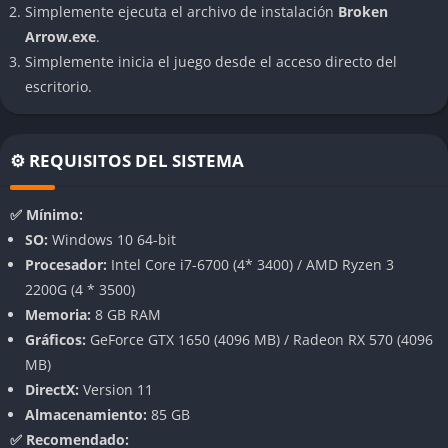
Simplemente ejecuta el archivo de instalación
Broken
movilidad, protección, armamento primario y secundario,
Arrow.exe
.
capacidades defensivas activas y sensores electrónicos.
Simplemente inicia el juego desde el acceso directo del
Personalización profunda del equipamiento militar
escritorio.
Uno de los pilares de
Broken Arrow
es la personalización
detallada de cada unidad. Los jugadores pueden configurar las
⚙️ REQUISITOS DEL SISTEMA
cargas de armamento, agregar mejoras en blindaje reactivo,
incorporar sistemas de defensa activa, optimizar sensores de
✅ Mínimo:
reconocimiento y ajustar los equipos logísticos de apoyo, lo que
SO:
Windows 10 64-bit
permite crear configuraciones únicas para adaptarse a las
Procesador:
Intel Core i7-6700 (4* 3400) / AMD Ryzen 3
necesidades específicas de cada misión.
2200G (4 * 3500)
Memoria:
8 GB RAM
Escenarios realistas con entornos dinámicos
Gráficos:
GeForce GTX 1650 (4096 MB) / Radeon RX 570 (4096
Los campos de batalla han sido diseñados con un alto nivel de
MB)
detalle, incluyendo terrenos montañosos, zonas urbanas
DirectX:
Version 11
densas, áreas forestales y grandes espacios abiertos. Las
Almacenamiento:
85 GB
características geográficas influyen directamente en la línea de
✅ Recomendado: