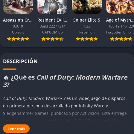
Assassin’s Creed Black Flag Resynced
Resident Evil Requiem
Sniper Elite 5
Age of Mythology: Ret
0.0.10
Build 22277314
1.33
100.19.14612.0
Ubisoft
CAPCOM Co
Rebellion
Forgo
DESCRIPCIÓN
🔥 ¿Qué es
Call of Duty: Modern Warfare
3
?
Call of Duty: Modern Warfare 3
es un videojuego de disparos
en primera persona desarrollado por Infinity Ward y
Sledgehammer Games, publicado por Activision. Esta entrega
forma parte de la reconocida saga
Call of Duty
y continúa
directamente los sucesos de
Modern Warfare 2
, sumergiendo a
Leer más