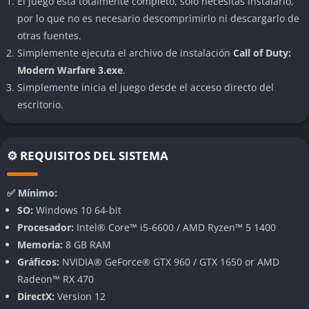
El juego está totalmente completo, solo necesitas instalarlo,
La historia lleva a los jugadores por distintas localizaciones
por lo que no es necesario descomprimirlo ni descargarlo de
internacionales clave, como Nueva York, Berlín, Londres, París,
otras fuentes.
Moscú, el Himalaya y Dubái. La trama gira en torno a la
Simplemente ejecuta el archivo de instalación
Call of Duty:
confrontación contra el villano Makarov, quien busca desatar
Modern Warfare 3.exe
.
un conflicto militar de proporciones globales. Las misiones
Simplemente inicia el juego desde el acceso directo del
ofrecen acción ininterrumpida, situaciones límite, operaciones
escritorio.
encubiertas, persecuciones y momentos de gran dramatismo
que mantienen la tensión constante.
Modo multijugador amplio y competitivo
⚙️ REQUISITOS DEL SISTEMA
El multijugador sigue siendo uno de los mayores atractivos del
✅ Mínimo:
título, ofreciendo diversos modos competitivos, decenas de
SO:
Windows 10 64-bit
armas desbloqueables, sistemas de progresión complejos, y un
Procesador:
Intel® Core™ i5-6600 / AMD Ryzen™ 5 1400
equilibrio entre juego casual y competitivo. Las partidas son
Memoria:
8 GB RAM
rápidas y frenéticas, ideales para jugadores de todos los
Gráficos:
NVIDIA® GeForce® GTX 960 / GTX 1650 or AMD
niveles, pero con profundidad suficiente para los más
Radeon™ RX 470
dedicados.
DirectX:
Version 12