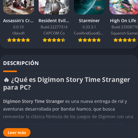
Assassin’s Creed Black Flag Resynced
Resident Evil Requiem
Starminer
High On Life 
0.0.10
Build 22277314
0.33.3.1
Build 2350877
Ubisoft
CAPCOM Co
CoolAndGoodGames
Squanch Game
DESCRIPCIÓN
🔥 ¿Qué es Digimon Story Time Stranger
para PC?
Digimon Story Time Stranger
es una nueva entrega de rol y
aventuras desarrollada por Bandai Namco, que busca
reinventar la clásica fórmula de los juegos de Digimon con una
narrativa más oscura, madura y emocionalmente compleja,
llena de dilemas morales y de momentos de auténtico peso
Leer más