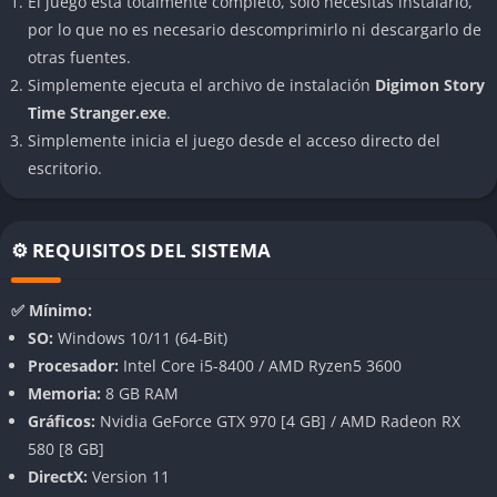
El juego está totalmente completo, solo necesitas instalarlo,
determinarán el curso final del universo que intenta salvar.
por lo que no es necesario descomprimirlo ni descargarlo de
otras fuentes.
👉 Características de Digimon Story Time
Simplemente ejecuta el archivo de instalación
Digimon Story
Stranger
Time Stranger.exe
.
Simplemente inicia el juego desde el acceso directo del
Realidad digital en decadencia
escritorio.
Digimon Story Time Stranger sitúa su historia en un Digimundo
colapsado, una red inmensa que se ha fragmentado en miles
⚙️ REQUISITOS DEL SISTEMA
de ecos de tiempo, donde pasado y futuro se entrelazan de
formas impredecibles y donde las leyes naturales parecen
✅ Mínimo:
haberse olvidado. Cada región representa una era olvidada del
SO:
Windows 10/11 (64-Bit)
universo digital: desde los templos de datos primitivos que aún
Procesador:
Intel Core i5-8400 / AMD Ryzen5 3600
conservan ecos de su antiguo esplendor, hasta los servidores
Memoria:
8 GB RAM
invadidos por anomalías temporales que distorsionan la
Gráficos:
Nvidia GeForce GTX 970 [4 GB] / AMD Radeon RX
realidad misma. Este enfoque crea un entorno visualmente
580 [8 GB]
fascinante y narrativamente profundo, donde cada paso
DirectX:
Version 11
transmite la sensación de estar explorando los restos de un