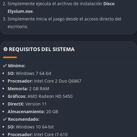
Simplemente ejecuta el archivo de instalación
Disco
políticos, permitiendo conversaciones extensas donde cada
Elysium.exe
.
línea puede abrir nuevos hilos argumentales.
Simplemente inicia el juego desde el acceso directo del
Sistema de habilidades psicológico único
escritorio.
El juego introduce 24 habilidades mentales que representan
diferentes facetas de la mente del protagonista: desde la lógica
⚙️ REQUISITOS DEL SISTEMA
deductiva, la empatía emocional, la autoridad, hasta la
percepción visual o la sugestión. Estas habilidades no solo
✅ Mínimo:
determinan las posibilidades de éxito en ciertas acciones, sino
SO:
Windows 7 64-bit
que interactúan entre sí, creando debates internos constantes
Procesador:
Intel Core 2 Duo Q6867
en el cerebro del protagonista que enriquecen cada decisión.
Memoria:
2 GB RAM
Gráficos:
AMD Radeon HD 5450
Eliminación total del combate tradicional
DirectX:
Version 11
En un giro radical frente al RPG clásico,
Disco Elysium
elimina
Almacenamiento:
20 GB
por completo el combate físico como mecánica central. En su
✅ Recomendado:
lugar, el conflicto surge de las confrontaciones verbales,
SO:
Windows 10 64-bit
dilemas éticos, y lanzamientos de dados que deciden el
Procesador:
Intel Core i7-610