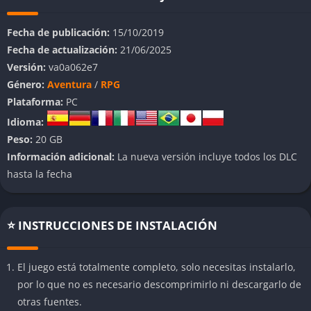
significativas.
Fecha de publicación:
15/10/2019
El jugador encarna a un detective que despierta con amnesia
Fecha de actualización:
21/06/2025
en la decadente ciudad de Revachol, sumido en un complejo
Versión:
va0a062e7
caso de asesinato que deberá resolver mientras reconstruye su
Género:
Aventura
/
RPG
propia identidad. Cada paso que da el jugador abre nuevas
Plataforma:
PC
posibilidades narrativas, confrontando sus propios demonios
Idioma:
internos y moldeando su personalidad a través de las
Peso:
20 GB
interacciones sociales y los diálogos internos.
Información adicional:
La nueva versión incluye todos los DLC
👉 Características de
Disco Elysium
hasta la fecha
Narrativa densa, filosófica y ramificada
⭐ INSTRUCCIONES DE INSTALACIÓN
La trama de
Disco Elysium
es uno de sus principales pilares.
Cada decisión que toma el jugador tiene un peso real,
El juego está totalmente completo, solo necesitas instalarlo,
afectando la dirección de la investigación, las relaciones
por lo que no es necesario descomprimirlo ni descargarlo de
personales y el desarrollo interno del protagonista. Los
otras fuentes.
diálogos profundos exploran temas filosóficos, morales y