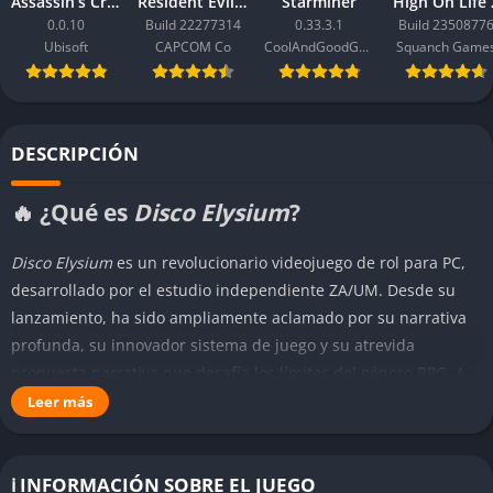
Assassin’s Creed Black Flag Resynced
Resident Evil Requiem
Starminer
High On Life 
0.0.10
Build 22277314
0.33.3.1
Build 2350877
Ubisoft
CAPCOM Co
CoolAndGoodGames
Squanch Game
DESCRIPCIÓN
🔥 ¿Qué es
Disco Elysium
?
Disco Elysium
es un revolucionario videojuego de rol para PC,
desarrollado por el estudio independiente ZA/UM. Desde su
lanzamiento, ha sido ampliamente aclamado por su narrativa
profunda, su innovador sistema de juego y su atrevida
propuesta narrativa que desafía los límites del género RPG. A
diferencia de la mayoría de los juegos de rol centrados en el
Leer más
combate y la progresión tradicional,
Disco Elysium
ofrece una
experiencia centrada casi exclusivamente en el desarrollo
psicológico, la exploración argumental y la toma de decisiones
ℹ️ INFORMACIÓN SOBRE EL JUEGO