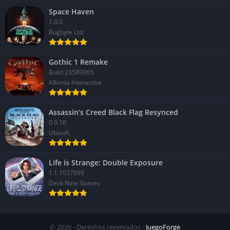
Space Haven
1.0.0
Bugbyte Ltd.
Gothic 1 Remake
Build 23589065
Alkimia Interactive
Assassin’s Creed Black Flag Resynced
0.0.10
Ubisoft
Life is Strange: Double Exposure
1.1.1027899
Deck Nine Games
© 2026 - Derechos reservados -
JuegoForge