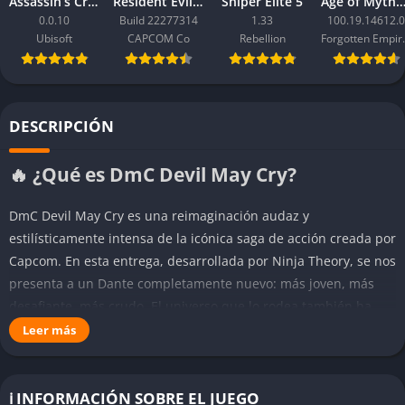
Assassin’s Creed Black Flag Resynced
Resident Evil Requiem
Sniper Elite 5
Age of Mythology: Ret
0.0.10
Build 22277314
1.33
100.19.14612.0
Ubisoft
CAPCOM Co
Rebellion
Forgo
DESCRIPCIÓN
🔥 ¿Qué es DmC Devil May Cry?
DmC Devil May Cry es una reimaginación audaz y
estilísticamente intensa de la icónica saga de acción creada por
Capcom. En esta entrega, desarrollada por Ninja Theory, se nos
presenta a un Dante completamente nuevo: más joven, más
desafiante, más crudo. El universo que lo rodea también ha
sido reconstruido, con una ambientación distorsionada,
Leer más
urbana y casi pesadillesca, donde los demonios controlan al
mundo desde las sombras usando el consumo, los medios y la
tecnología como armas invisibles.
ℹ️ INFORMACIÓN SOBRE EL JUEGO