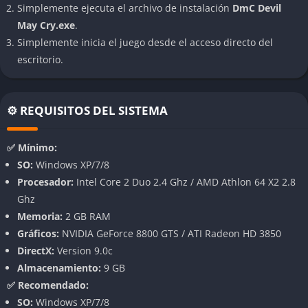
Simplemente ejecuta el archivo de instalación
DmC Devil
Sonido agresivo y energía constante
May Cry.exe
.
Simplemente inicia el juego desde el acceso directo del
La música, una mezcla de electrónica industrial y metal,
escritorio.
acompaña cada combate con intensidad salvaje. El sonido de
espadas cortando el aire, gritos demoníacos y efectos
ambientales crean un ambiente cargado de adrenalina que
⚙️ REQUISITOS DEL SISTEMA
empuja al jugador hacia adelante sin descanso.
✅ Mínimo:
Narrativa rebelde con crítica social
SO:
Windows XP/7/8
Aunque el enfoque sigue siendo la acción, la historia incluye
Procesador:
Intel Core 2 Duo 2.4 Ghz / AMD Athlon 64 X2 2.8
elementos de crítica a la manipulación mediática, el control
Ghz
corporativo y la corrupción política. Dante no es solo un
Memoria:
2 GB RAM
cazador de demonios: es un rebelde que se enfrenta a un
Gráficos:
NVIDIA GeForce 8800 GTS / ATI Radeon HD 3850
sistema entero. Esto añade capas de interpretación al relato,
DirectX:
Version 9.0c
sin perder el tono gamberro que caracteriza a la serie.
Almacenamiento:
9 GB
✅ Recomendado:
Animaciones y expresiones con carácter propio
SO:
Windows XP/7/8