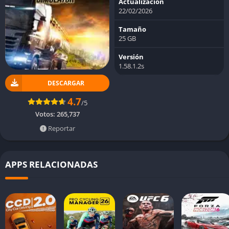
Actualización
22/02/2026
Tamaño
25 GB
Versión
1.58.1.2s
DESCARGAR
4.7
/5
Votos:
265,737
Reportar
APPS RELACIONADAS