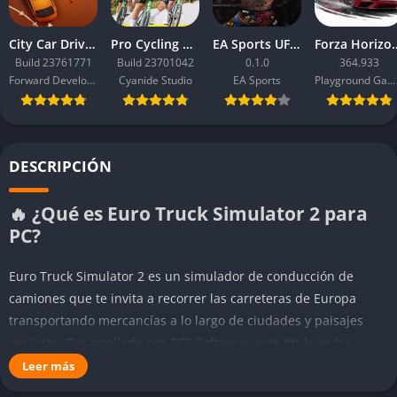
City Car Driving 2.0
Pro Cycling Manager 26
EA Sports UFC 6
Forza Ho
Build 23761771
Build 23701042
0.1.0
364.933
Forward Development
Cyanide Studio
EA Sports
Playground Games
DESCRIPCIÓN
🔥 ¿Qué es Euro Truck Simulator 2 para
PC?
Euro Truck Simulator 2 es un simulador de conducción de
camiones que te invita a recorrer las carreteras de Europa
transportando mercancías a lo largo de ciudades y paisajes
realistas. Desarrollado por SCS Software, este título se ha
convertido en uno de los simuladores más populares del
Leer más
género gracias a su inmersión, libertad y detalle. En el juego,