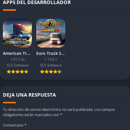
APPS DEL DESARROLLADOR
constante.
Euro Truck Simulator 2 para PC es la opción ideal para los
amantes de la simulación y la conducción, ofreciendo una
experiencia profunda y relajante que te permite explorar
Europa a tu propio ritmo, gestionando cada aspecto de tu vida
como camionero profesional.
American Truck Simulator
Euro Truck Simulator 2 – Iberia
1.57.2.3s
1.13.0.1
SCS Software
SCS Software
DEJA UNA RESPUESTA
Tu dirección de correo electrónico no será publicada.
Los campos
obligatorios están marcados con
*
Comentario
*