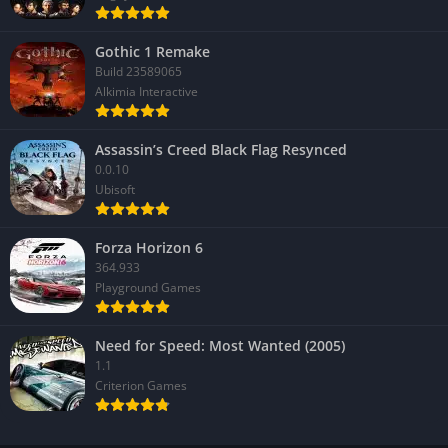
Gothic 1 Remake
Build 23589065
Alkimia Interactive
Assassin’s Creed Black Flag Resynced
0.0.10
Ubisoft
Forza Horizon 6
364.933
Playground Games
Need for Speed: Most Wanted (2005)
1.1
Criterion Games