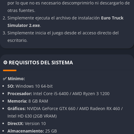
Los baches, curvas y el tráfico añaden un reto constante a la
por lo que no es necesario descomprimirlo ni descargarlo de
conducción.
otras fuentes.
Simplemente ejecuta el archivo de instalación
Euro Truck
Personalización
Simulator 2.exe
.
Simplemente inicia el juego desde el acceso directo del
Puedes personalizar tu camión con trabajos de pintura,
escritorio.
accesorios y mejoras mecánicas. Además, existen expansiones
que añaden nuevas regiones, vehículos y opciones de
personalización.
⚙️ REQUISITOS DEL SISTEMA
Gestión de empresa
✅ Mínimo:
No solo conduces, sino que también puedes crear y gestionar
SO:
Windows 10 64-bit
tu propia empresa de transporte, comprando garajes,
Procesador:
Intel Core i5-6400 / AMD Ryzen 3 1200
contratando conductores y optimizando rutas para maximizar
Memoria:
8 GB RAM
beneficios.
Gráficos:
NVIDIA GeForce GTX 660 / AMD Radeon RX 460 /
Intel HD 630 (2GB VRAM)
Actualizaciones y comunidad
DirectX:
Version 10
Almacenamiento:
25 GB
Euro Truck Simulator 2 recibe actualizaciones frecuentes y