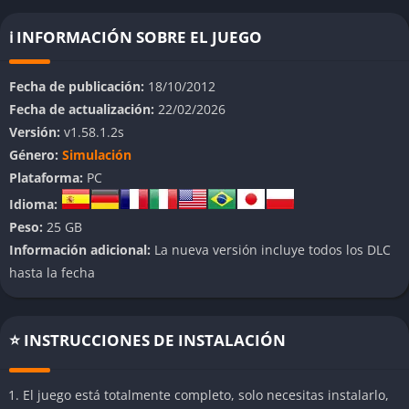
empiezas como un conductor autónomo y puedes llegar a
construir tu propia empresa de transporte, gestionando flotas,
ℹ️ INFORMACIÓN SOBRE EL JUEGO
contratando empleados y expandiendo tu imperio logístico.
Fecha de publicación:
18/10/2012
👉 Características de Euro Truck
Fecha de actualización:
22/02/2026
Simulator 2
Versión:
v1.58.1.2s
Género:
Simulación
Gráficos y ambientación
Plataforma:
PC
El juego ofrece paisajes europeos detallados, con un ciclo de
Idioma:
día y noche muy logrado y condiciones meteorológicas que
Peso:
25 GB
afectan la conducción. Aunque los gráficos no son de última
Información adicional:
La nueva versión incluye todos los DLC
generación, el nivel de detalle en los camiones y entornos es
hasta la fecha
sobresaliente para un simulador.
Física realista
⭐ INSTRUCCIONES DE INSTALACIÓN
El motor físico simula el peso, la inercia y el comportamiento
de los vehículos, haciendo que cada viaje se sienta auténtico.
El juego está totalmente completo, solo necesitas instalarlo,