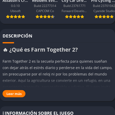
Assassin’s Creed Black Flag Resynced
Resident Evil Requiem
City Car Driving 2.0
Pro Cycling Manager 26
0.0.10
Build 22277314
Build 23761771
Build 2370104
Ubisoft
CAPCOM Co
Forward Development
Cyanide Studio
DESCRIPCIÓN
🔥 ¿Qué es Farm Together 2?
Farm Together 2 es la secuela perfecta para quienes sueñan
con dejar atrás el estrés diario y perderse en la vida del campo,
sin preocuparse por el reloj ni por los problemas del mundo
exterior. Aquí la agricultura se convierte en un refugio, en una
experiencia tranquila, personalizable y adictiva. El juego invita
tanto a jugar solo como a compartir la granja con amigos,
Leer más
colaborando o simplemente disfrutando del paisaje. Desde el
primer momento notas que no hay presión, solo la satisfacción
de ver tu propio terreno florecer poco a poco.
ℹ️ INFORMACIÓN SOBRE EL JUEGO