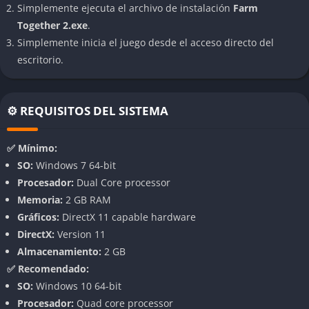
Simplemente ejecuta el archivo de instalación
Farm
total.
Together 2.exe
.
Personalización en cada detalle
Simplemente inicia el juego desde el acceso directo del
escritorio.
Nada es genérico. Puedes elegir desde el tipo de suelo hasta el
color de las vallas, los cultivos, las casas de campo y hasta la
ropa de tu personaje. Cada jugador acaba creando un espacio
⚙️ REQUISITOS DEL SISTEMA
único, reflejando su personalidad. Los objetos decorativos, las
fuentes, los setos, las luces y los bancos añaden ese toque
✅ Mínimo:
personal que convierte una granja funcional en un lugar con
SO:
Windows 7 64-bit
encanto propio.
Procesador:
Dual Core processor
Memoria:
2 GB RAM
Jugabilidad cooperativa y comunidad activa
Gráficos:
DirectX 11 capable hardware
Uno de los mayores atractivos es poder invitar a otros
DirectX:
Version 11
jugadores. Puedes trabajar en equipo, repartir tareas o
Almacenamiento:
2 GB
simplemente recorrer la granja y charlar. No hay
✅ Recomendado:
competitividad, solo colaboración y buen ambiente. Visitar las
SO:
Windows 10 64-bit
fincas de otros es una fuente inagotable de inspiración.
Procesador:
Quad core processor