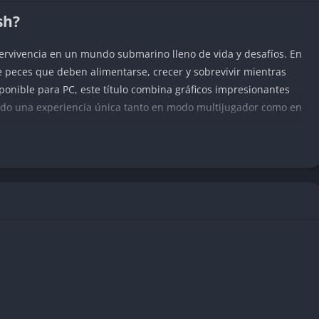
sh?
ervivencia en un mundo submarino lleno de vida y desafíos. En
e peces que deben alimentarse, crecer y sobrevivir mientras
ponible para PC, este título combina gráficos impresionantes
ndo una experiencia única tanto en modo multijugador como en
nd Grow: Fish
un entorno submarino detallado y colorido, con efectos visuales
ano.
en controlar una variedad de peces, desde pequeños peces
s blancos y criaturas jurásicas.
a posibilidad de jugar con amigos o competir contra otros
y los desafíos.