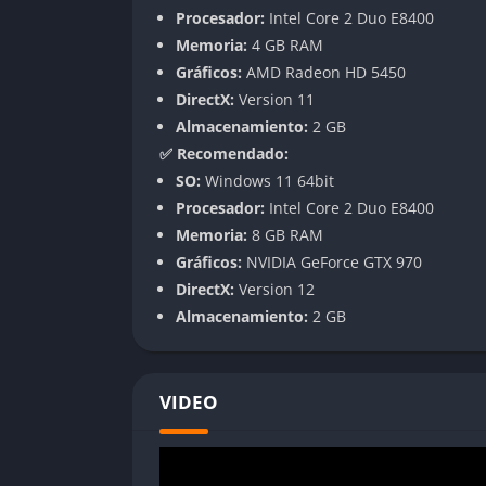
Procesador:
Intel Core 2 Duo E8400
✔️
Pros
Memoria:
4 GB RAM
Gráficos:
AMD Radeon HD 5450
Gráficos atractivos:
La calidad visual del j
DirectX:
Version 11
Diversidad de niveles:
Ofrece seis niveles 
Almacenamiento:
2 GB
Fácil de aprender:
Ideal para jugadores cas
✅ Recomendado:
Multijugador emocionante:
La interacción
SO:
Windows 11 64bit
Procesador:
Intel Core 2 Duo E8400
❌
Contras
Memoria:
8 GB RAM
Gráficos:
NVIDIA GeForce GTX 970
Limitaciones técnicas:
Algunos usuarios h
DirectX:
Version 12
avanzados.
Almacenamiento:
2 GB
Contenido limitado:
Aunque divertido, pued
Requisitos elevados:
Para una experiencia
VIDEO
Feed and Grow: Fish es una excelente opción
Con su combinación de gráficos impresionant
diversión explorando las profundidades del 