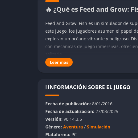
🔥 ¿Qué es Feed and Grow: Fi
Feed and Grow: Fish es un simulador de sup
este juego, los jugadores asumen el papel d
exploran un océano vibrante y peligroso. Dis
con mecánicas de juego inmersivas, ofrecie
solitario.
Leer más
👉 Características de Feed a
Gráficos impresionantes:
El juego presenta 
ℹ️ INFORMACIÓN SOBRE EL JUEGO
que capturan la belleza y el misterio del océ
Diversidad de criaturas:
Los jugadores pued
Fecha de publicación:
8/01/2016
tropicales hasta depredadores como tiburone
Fecha de actualización:
27/03/2025
Versión:
v0.14.3.5
Modo multijugador:
Feed and Grow incluye l
Género:
Aventura
/
Simulación
jugadores en línea, aumentando la diversión 
Plataforma:
PC