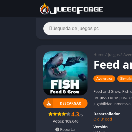
Home
/
Juegos
/
Aven
Feed a
Aventura
Simula
Feed and Grow: Fish e
un pez, come para cr
DESCARGAR
jugabilidad inmersiva.
4.3
Desarrollador
/5
Old B1ood
Votos:
108,646
Versión
Reportar
0.14.3.5