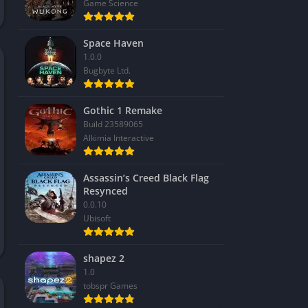
Game Science
Space Haven
1.0.0
Bugbyte Ltd.
Gothic 1 Remake
Build 23589065
Alkimia Interactive
Assassin’s Creed Black Flag
Resynced
0.0.10
Ubisoft
shapez 2
1.0
tobspr Games