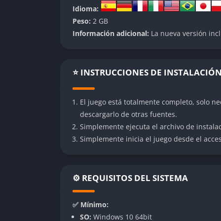
Progresión y niveles:
A medida que los juga
Idioma:
habilidades y mejorar las estadísticas de su
Peso:
2 GB
Información adicional:
La nueva versión incl
Controles intuitivos:
El manejo del juego es 
estrategia y la exploración.
Jugabilidad
⭐ INSTRUCCIONES DE INSTALACIÓ
En Feed and Grow: Fish, comienzas como un
El juego está totalmente completo, solo ne
hostil. La mecánica principal consiste en caz
descargarlo de otras fuentes.
nuevos desafíos, como enfrentarte a depred
Simplemente ejecuta el archivo de instala
juego requiere adaptabilidad, ya que diferen
Simplemente inicia el juego desde el acceso
de juego.
El modo multijugador agrega una capa estrat
jugadores. Ya sea cazando juntos o enfrentán
⚙️ REQUISITOS DEL SISTEMA
experiencia.
✅ Mínimo:
Pros y Contras
SO:
Windows 10 64bit