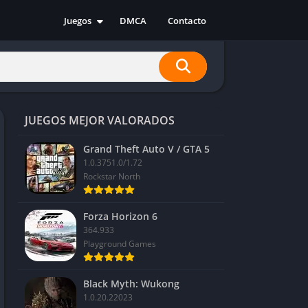
Juegos
DMCA
Contacto
Acción
Aventura
Carreras
Casual
JUEGOS MEJOR VALORADOS
Deportes
Estrategia
Grand Theft Auto V / GTA 5
1.0.3751.0/1.72
Indie
Rockstar North
RPG
Simulación
Forza Horizon 6
364.933
Playground Games
Black Myth: Wukong
1.0.20.22023