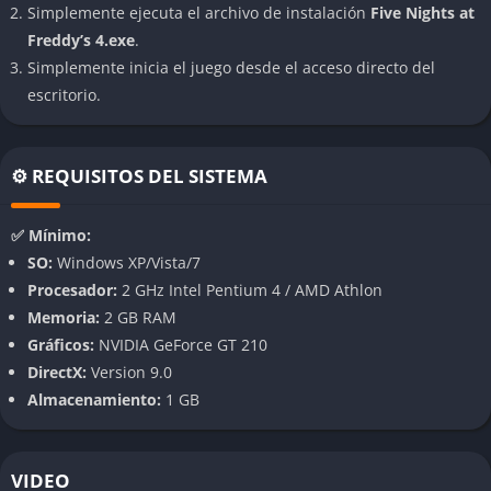
Simplemente ejecuta el archivo de instalación
Five Nights at
convierte en un campo de batalla contra los propios temores
Freddy’s 4.exe
.
del protagonista. Esta decisión narrativa y mecánica genera
Simplemente inicia el juego desde el acceso directo del
una sensación de vulnerabilidad constante que transforma la
escritorio.
experiencia en algo mucho más visceral y angustiante.
El jugador debe vigilar las puertas, la cama y el armario,
usando solo una linterna como única defensa. No hay lugar
⚙️ REQUISITOS DEL SISTEMA
para esconderse, y cada decisión debe tomarse con rapidez y
precisión, ya que cualquier error puede resultar fatal.
✅ Mínimo:
SO:
Windows XP/Vista/7
Diseño de sonido hiperrealista
Procesador:
2 GHz Intel Pentium 4 / AMD Athlon
Memoria:
2 GB RAM
El aspecto auditivo es el corazón del juego. Cada ruido tiene un
Gráficos:
NVIDIA GeForce GT 210
propósito, y aprender a interpretarlo es la clave de la
DirectX:
Version 9.0
supervivencia. El sistema de sonido 3D crea una atmósfera
Almacenamiento:
1 GB
claustrofóbica en la que cada respiración o crujido puede
indicar la presencia de una criatura acechando justo fuera de
la vista.
VIDEO