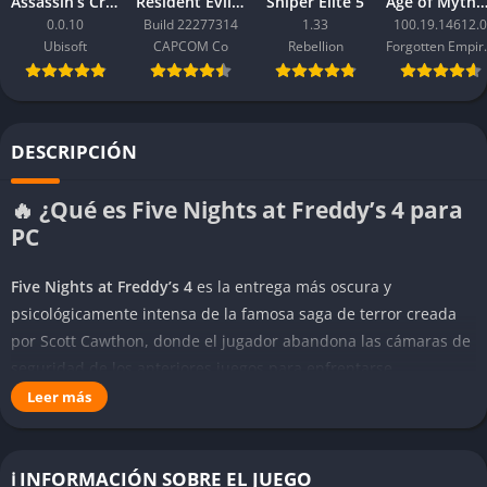
Assassin’s Creed Black Flag Resynced
Resident Evil Requiem
Sniper Elite 5
Age of Mythology: Ret
0.0.10
Build 22277314
1.33
100.19.14612.0
Ubisoft
CAPCOM Co
Rebellion
Forgo
DESCRIPCIÓN
🔥 ¿Qué es Five Nights at Freddy’s 4 para
PC
Five Nights at Freddy’s 4
es la entrega más oscura y
psicológicamente intensa de la famosa saga de terror creada
por Scott Cawthon, donde el jugador abandona las cámaras de
seguridad de los anteriores juegos para enfrentarse
directamente a sus miedos dentro de una simple habitación
Leer más
infantil. Esta vez, no eres un guardia nocturno en una pizzería,
sino un niño atrapado en su propia casa, intentando sobrevivir
a las pesadillas que acechan en cada sombra y rincón del
ℹ️ INFORMACIÓN SOBRE EL JUEGO