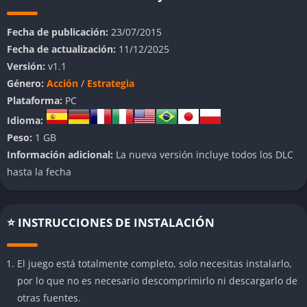
cuarto.
Fecha de publicación:
23/07/2015
La historia se desarrolla como un viaje hacia el terror
Fecha de actualización:
11/12/2025
psicológico, mezclando recuerdos distorsionados y traumas de
Versión:
v1.1
infancia con criaturas animatrónicas deformadas que parecen
Género:
Acción
/
Estrategia
haber escapado de los sueños más oscuros del protagonista.
Plataforma:
PC
Con una ambientación minimalista pero inquietante, el juego
Idioma:
lleva el concepto de escuchar para sobrevivir a un nivel
Peso:
1 GB
extremo, obligando al jugador a depender de cada crujido,
Información adicional:
La nueva versión incluye todos los DLC
respiración o susurro para saber si el peligro se acerca.
hasta la fecha
👉 Características de Five Nights at
Freddy’s 4
⭐ INSTRUCCIONES DE INSTALACIÓN
Un terror íntimo y personal
El juego está totalmente completo, solo necesitas instalarlo,
A diferencia de los títulos anteriores, el terror ya no está
por lo que no es necesario descomprimirlo ni descargarlo de
mediado por cámaras de vigilancia o pantallas. Aquí todo
otras fuentes.
ocurre en tiempo real, dentro de una habitación infantil que se