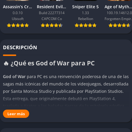
Assassin’s Creed Black Flag Resynced
Resident Evil Requiem
Sniper Elite 5
Age of Mythology: Ret
0.0.10
Build 22277314
1.33
100.19.14612.0
Ubisoft
CAPCOM Co
Rebellion
Forgo
DESCRIPCIÓN
🔥 ¿Qué es God of War para PC
God of War
para PC es una reinvención poderosa de una de las
sagas más icónicas del mundo de los videojuegos, desarrollada
por Santa Monica Studio y publicada por PlayStation Studios.
Esta entrega, que originalmente debutó en PlayStation 4,
traslada a Kratos a las heladas tierras de la mitología nórdica,
ofreciendo una historia profundamente emocional, una
Leer más
jugabilidad renovada y una presentación visual de nivel
cinematográfico. Lejos del Olimpo y de sus antiguos dioses, el