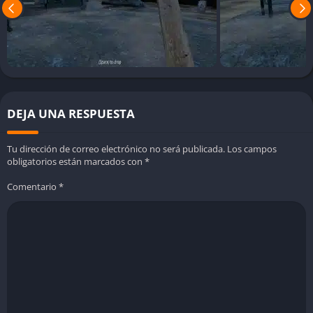
embargo, basta un pequeño fallo para que todo se arruine.
Este equilibrio entre calma y susto mantiene el interés y la
tensión al máximo.
Objetos clave y progresión lógica
En cada partida debes buscar llaves, fusibles, herramientas o
DEJA UNA RESPUESTA
piezas específicas para desbloquear nuevas áreas o activar
mecanismos. Los objetos cambian de lugar aleatoriamente en
Tu dirección de correo electrónico no será publicada.
Los campos
cada intento, lo que impide memorizar rutas y obliga a
obligatorios están marcados con
*
adaptarse constantemente.
Comentario
*
Opciones de dificultad personalizables
Puedes ajustar el comportamiento de Granny y Grandpa,
activar o desactivar a Slendrina, o incluso cambiar la velocidad
de los enemigos. Esto permite que cada jugador adapte la
experiencia a su nivel de habilidad, desde quienes buscan un
reto extremo hasta quienes solo quieren explorar el mapa con