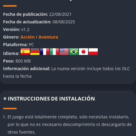
escapar sea un ejercicio de nervios y estrategia.
Fecha de publicación:
22/08/2021
A diferencia de otros juegos de terror, Granny 3 no se apoya en
Fecha de actualización:
08/08/2025
cinemáticas elaboradas ni gráficos hiperrealistas. Su fuerza
Versión:
v1.2
está en la tensión constante, la imprevisibilidad y la forma en
Género:
Acción
/
Aventura
que castiga los errores sin piedad. Con mecánicas sencillas
Plataforma:
PC
pero efectivas, y una atmósfera cargada de sonidos
Idioma:
inquietantes y pasillos mal iluminados, el juego logra
Peso:
800 MB
mantenerte en alerta desde el primer segundo hasta el último
Información adicional:
La nueva versión incluye todos los DLC
intento de huida.
hasta la fecha
👉 Características de Granny 3
Entorno más amplio y vertical
⭐ INSTRUCCIONES DE INSTALACIÓN
La casa en esta entrega es considerablemente más grande que
El juego está totalmente completo, solo necesitas instalarlo,
en las anteriores. Hay varias plantas, un jardín exterior, túneles
por lo que no es necesario descomprimirlo ni descargarlo de
ocultos y múltiples habitaciones con secretos. Esta expansión
otras fuentes.
del espacio no solo aumenta la dificultad de memorizar rutas