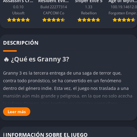
Assassin’s Creed Black Flag Resynced
Resident Evil Requiem
Sniper Elite 5
Age of Mythology: Ret
0.0.10
Build 22277314
1.33
100.19.14612.0
Ubisoft
CAPCOM Co
Rebellion
Forgo
DESCRIPCIÓN
🔥 ¿Qué es Granny 3?
Granny 3 es la tercera entrega de una saga de terror que,
contra todo pronóstico, se ha convertido en un fenómeno
dentro del género indie. Esta vez, el juego nos traslada a una
mansión aún más grande y peligrosa, en la que no solo acecha
la infame Granny, sino también su siniestro compañero
Grandpa y, por primera vez, una criatura aún más inquietante:
Leer más
Slendrina. Esta combinación de enemigos, cada uno con sus
propias reglas de comportamiento, eleva el nivel de tensión,
obliga a improvisar constantemente y hace que cada intento de
ℹ️ INFORMACIÓN SOBRE EL JUEGO