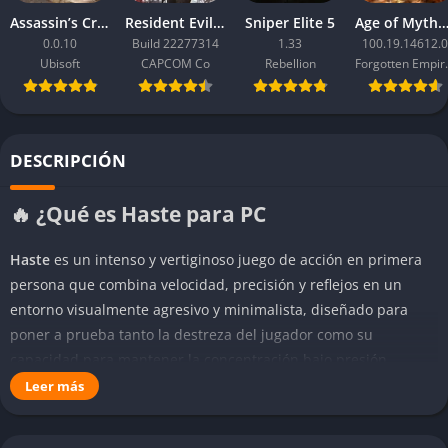
Assassin’s Creed Black Flag Resynced
Resident Evil Requiem
Sniper Elite 5
Age of Mythology: Ret
0.0.10
Build 22277314
1.33
100.19.14612.0
Ubisoft
CAPCOM Co
Rebellion
Forgo
DESCRIPCIÓN
🔥 ¿Qué es Haste para PC
Haste
es un intenso y vertiginoso juego de acción en primera
persona que combina velocidad, precisión y reflejos en un
entorno visualmente agresivo y minimalista, diseñado para
poner a prueba tanto la destreza del jugador como su
capacidad para mantener la concentración bajo presión.
Desarrollado por Landfall Games y disponible para PC, el título
Leer más
se centra en carreras a contrarreloj, combates frenéticos y una
sensación constante de movimiento extremo, donde cada salto,