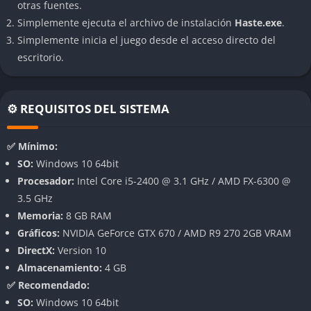
otras fuentes.
👉 Características de Haste
Simplemente ejecuta el archivo de instalación
Haste.exe
.
Sistema de Velocidad Dinámica
Simplemente inicia el juego desde el acceso directo del
escritorio.
Haste ofrece un sistema de velocidad adaptable que convierte
cada movimiento en una oportunidad de ganar impulso.
Cuanto más rápido te mueves, más poderoso te vuelves, ya que
⚙️ REQUISITOS DEL SISTEMA
la velocidad incrementa la fuerza de tus ataques y la capacidad
de reacción ante el entorno. Sin embargo, este sistema
✅ Mínimo:
también castiga los errores: una colisión o una pausa puede
SO:
Windows 10 64bit
romper la cadena de velocidad y obligarte a reiniciar el nivel,
Procesador:
Intel Core i5-2400 @ 3.1 GHz / AMD FX-6300 @
creando una tensión constante que define su identidad.
3.5 GHz
Memoria:
8 GB RAM
Control Preciso y Fluido
Gráficos:
NVIDIA GeForce GTX 670 / AMD R9 270 2GB VRAM
DirectX:
Version 10
El control en Haste es uno de sus pilares fundamentales,
Almacenamiento:
4 GB
diseñado para sentirse ligero, ágil y absolutamente responsivo.
✅ Recomendado:
Saltos de pared, deslizamientos bajo obstáculos, y disparos a
SO:
Windows 10 64bit
enemigos mientras corres a toda velocidad se combinan con