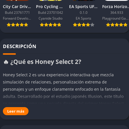
City Car Driving 2.0
Pro Cycling Manager 26
EA Sports UFC 6
Forza Ho
Build 23761771
Build 23701042
0.1.0
364.933
Forward Development
Cyanide Studio
EA Sports
Playground Games
DESCRIPCIÓN
🔥 ¿Qué es Honey Select 2?
Honey Select 2 es una experiencia interactiva que mezcla
simulación de relaciones, personalización extrema de
personajes y un enfoque claramente enfocado en la fantasía
adulta. Desarrollado por el estudio japonés Illusion, este título
se presenta como una secuela directa del primer Honey Select,
pero amplía de forma considerable las posibilidades técnicas,
Leer más
visuales y mecánicas. Lejos de ser simplemente un “juego
erótico”, aquí se abre un espacio virtual donde el jugador crea