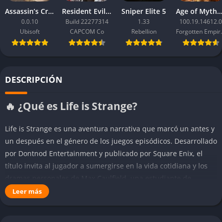
Assassin’s Creed Black Flag Resynced
Resident Evil Requiem
Sniper Elite 5
Age of Mythology: Ret
0.0.10
Build 22277314
1.33
100.19.14612.0
Ubisoft
CAPCOM Co
Rebellion
Forgo
DESCRIPCIÓN
🔥 ¿Qué es Life is Strange?
Life is Strange es una aventura narrativa que marcó un antes y
un después en el género de los juegos episódicos. Desarrollado
por Dontnod Entertainment y publicado por Square Enix, el
título invita al jugador a sumergirse en la vida cotidiana y los
dramas personales de Max Caulfield, una estudiante de
fotografía que descubre, de manera inesperada, que posee la
Leer más
capacidad de rebobinar el tiempo. Este descubrimiento no solo
cambia el rumbo de su vida, sino también el destino de todo el