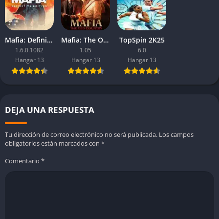
Apartado gráfico mejorable
: Visualmente parece un juego de
hace varios años, especialmente en PC a altas resoluciones.
Rendimiento inconsistente
: Incluso en equipos potentes, el
Mafia: Definitive Edition
Mafia: The Old Country
TopSpin 2K25
juego rara vez supera los 65 FPS en exteriores.
1.6.0.1082
1.05
6.0
Hangar 13
Hangar 13
Hangar 13
DEJA UNA RESPUESTA
Tu dirección de correo electrónico no será publicada.
Los campos
obligatorios están marcados con
*
Comentario
*