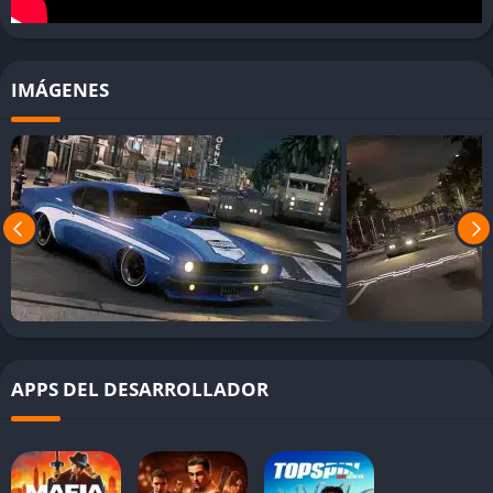
de Nueva Orleans en los años 60.
Banda sonora
: Selección de temas apoteósica que ambienta
perfectamente la acción.
IMÁGENES
Combates cuerpo a cuerpo
: Destacan por su brutalidad y
espectacularidad.
Sistema de conducción mejorado
: Mucho más divertido y
realista que en entregas anteriores.
❌ Cons
Problemas técnicos
: Presenta serios problemas de
optimización en PC, con dificultades para mantener un
framerate estable.
Inteligencia artificial deficiente
: Los enemigos muestran
APPS DEL DESARROLLADOR
comportamientos predecibles y poco realistas.
Misiones repetitivas
: La jugabilidad puede volverse
monótona debido a la falta de variedad en las misiones.