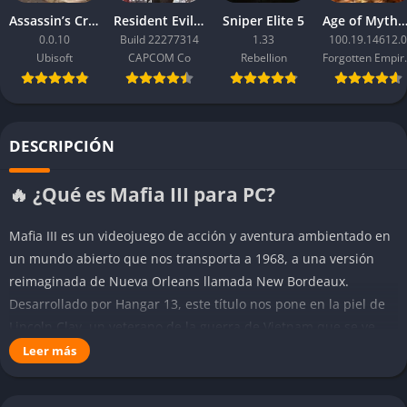
Assassin’s Creed Black Flag Resynced
Resident Evil Requiem
Sniper Elite 5
Age of Mythology: Ret
0.0.10
Build 22277314
1.33
100.19.14612.0
Ubisoft
CAPCOM Co
Rebellion
Forgo
DESCRIPCIÓN
🔥 ¿Qué es Mafia III para PC?
Mafia III es un videojuego de acción y aventura ambientado en
un mundo abierto que nos transporta a 1968, a una versión
reimaginada de Nueva Orleans llamada New Bordeaux.
Desarrollado por Hangar 13, este título nos pone en la piel de
Lincoln Clay, un veterano de la guerra de Vietnam que se ve
obligado a iniciar una vida delictiva con el objetivo de vengarse
Leer más
de la mafia italiana.