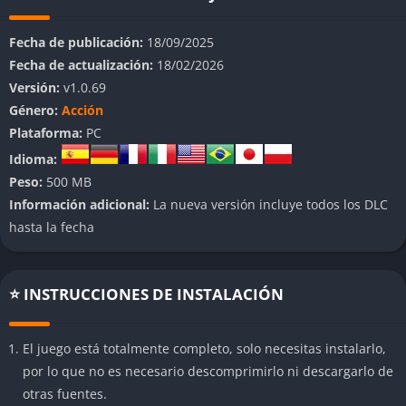
absurdamente poderosos y descubrimos qué combinaciones
nos permiten llegar más lejos antes del inevitable fin.
Fecha de publicación:
18/09/2025
Fecha de actualización:
18/02/2026
A diferencia de otros títulos del género, Megabonk no se toma
Versión:
v1.0.69
a sí mismo demasiado en serio, y eso es parte de su encanto,
Género:
Acción
porque su estética retro combinada con un humor sutil y
Plataforma:
PC
mecánicas simples pero adictivas hacen que el ciclo de “morir y
Idioma:
volver a intentarlo” sea más divertido que frustrante. Además,
Peso:
500 MB
su optimización para prácticamente cualquier ordenador,
Información adicional:
La nueva versión incluye todos los DLC
incluso los más modestos, lo convierte en una opción accesible
hasta la fecha
para quienes buscan una experiencia directa, sin tiempos de
carga ni complicaciones técnicas.
👉 Características de Megabonk
⭐ INSTRUCCIONES DE INSTALACIÓN
Caos controlado y progresión infinita
El juego está totalmente completo, solo necesitas instalarlo,
por lo que no es necesario descomprimirlo ni descargarlo de
Megabonk ofrece una estructura roguelike clásica donde cada
otras fuentes.
partida es distinta gracias a su sistema de mejoras aleatorias,