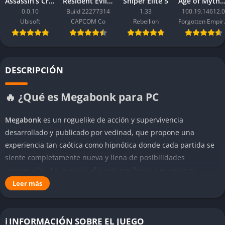
Assassin’s Creed Black Flag Resynced
Resident Evil Requiem
Sniper Elite 5
Age of Mythology: Ret
0.0.10
Build 22277314
1.33
100.19.14612.0
Ubisoft
CAPCOM Co
Rebellion
Forgo
DESCRIPCIÓN
🔥 ¿Qué es Megabonk para PC
Megabonk
es un roguelike de acción y supervivencia
desarrollado y publicado por vedinad, que propone una
experiencia tan caótica como hipnótica donde cada partida se
siente completamente nueva y llena de posibilidades
inesperadas. En esencia, el juego nos lanza a escenarios
generados aleatoriamente repletos de enemigos sin fin, donde
Leer más
el objetivo no es salvar el mundo ni completar una historia
lineal, sino simplemente resistir el mayor tiempo posible
mientras mejoramos nuestras estadísticas, recogemos objetos
ℹ️ INFORMACIÓN SOBRE EL JUEGO