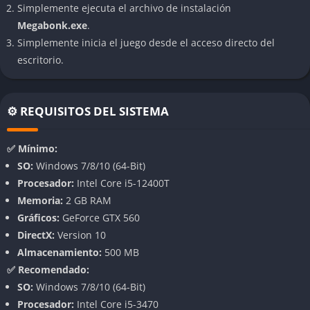
Simplemente ejecuta el archivo de instalación
objetos de rareza variable y enemigos que aparecen en
Megabonk.exe
.
oleadas cada vez más agresivas. El jugador sube de nivel, elige
Simplemente inicia el juego desde el acceso directo del
entre distintas mejoras y busca sinergias que potencien su
escritorio.
estilo de combate, mientras enfrenta un desafío creciente que
nunca deja de sorprender.
Diversidad de personajes y objetos
⚙️ REQUISITOS DEL SISTEMA
El juego cuenta con más de 20 personajes desbloqueables,
✅ Mínimo:
cada uno con habilidades únicas que cambian completamente
SO:
Windows 7/8/10 (64-Bit)
la forma de afrontar cada oleada. Además, hay más de 70
Procesador:
Intel Core i5-12400T
objetos que se pueden combinar de formas inesperadas,
Memoria:
2 GB RAM
creando builds absurdamente poderosas o fallos catastróficos
Gráficos:
GeForce GTX 560
que también tienen su gracia.
DirectX:
Version 10
Almacenamiento:
500 MB
Escenarios dinámicos y rejugabilidad total
✅ Recomendado:
Cada mapa se genera de manera aleatoria, y los enemigos
SO:
Windows 7/8/10 (64-Bit)
cambian en número, tipo y ritmo de aparición, lo que asegura
Procesador:
Intel Core i5-3470