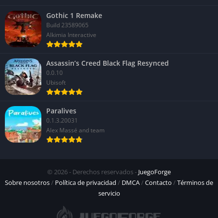
Gothic 1 Remake
Build 23589065
Alkimia Interactive
Assassin’s Creed Black Flag Resynced
0.0.10
Ubisoft
Paralives
0.1.3.20031
Alex Massé and team
© 2026 - Derechos reservados -
JuegoForge
Sobre nosotros
/
Política de privacidad
/
DMCA
/
Contacto
/
Términos de
servicio