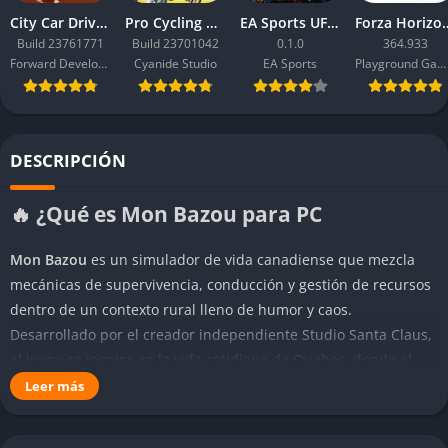
City Car Driving 2.0
Pro Cycling Manager 26
EA Sports UFC 6
Forza Ho
Build 23761771
Build 23701042
0.1.0
364.933
Forward Development
Cyanide Studio
EA Sports
Playground Games
DESCRIPCIÓN
🔥 ¿Qué es Mon Bazou para PC
Mon Bazou
es un simulador de vida canadiense que mezcla
mecánicas de supervivencia, conducción y gestión de recursos
dentro de un contexto rural lleno de humor y caos.
Desarrollado por el creador independiente Studio Santa Claus,
el juego se inspira en la vida cotidiana de Quebec, donde el
jugador comienza con un coche destartalado, una pequeña
Leer más
parcela de tierra y un sinfín de sueños por cumplir. Su
propuesta gira en torno a la autosuficiencia y la creatividad,