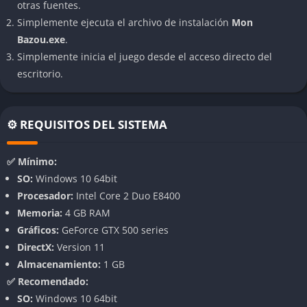
otras fuentes.
jugador la libertad de elegir su propio destino. Puedes
Simplemente ejecuta el archivo de instalación
Mon
dedicarte a la mecánica automotriz, fabricar jarabe de arce,
Bazou.exe
.
invertir en tu granja o simplemente mejorar tu coche para
Simplemente inicia el juego desde el acceso directo del
competir en carreras ilegales. Esta flexibilidad da lugar a
escritorio.
estilos de juego muy distintos, desde la gestión minuciosa
hasta la pura improvisación.
Sistema de mecánica automotriz detallado
⚙️ REQUISITOS DEL SISTEMA
El corazón del juego es su sistema de reparación y
✅ Mínimo:
personalización de autos, donde cada pieza cuenta. Debes
SO:
Windows 10 64bit
montar el motor, ajustar la suspensión, colocar neumáticos
Procesador:
Intel Core 2 Duo E8400
adecuados y probar el rendimiento en carretera. Cada
Memoria:
4 GB RAM
componente tiene su función realista, y los errores de montaje
Gráficos:
GeForce GTX 500 series
pueden provocar averías hilarantes o accidentes devastadores,
DirectX:
Version 11
lo que convierte el proceso en un divertido desafío de prueba y
Almacenamiento:
1 GB
error.
✅ Recomendado:
SO:
Windows 10 64bit
Economía artesanal y comercio local