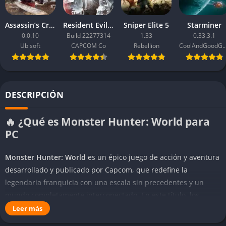
Assassin’s Creed Black Flag Resynced
Resident Evil Requiem
Sniper Elite 5
Starminer
0.0.10
Build 22277314
1.33
0.33.3.1
Ubisoft
CAPCOM Co
Rebellion
CoolAndGoodG
DESCRIPCIÓN
🔥 ¿Qué es Monster Hunter: World para
PC
Monster Hunter: World
es un épico juego de acción y aventura
desarrollado y publicado por Capcom, que redefine la
legendaria franquicia con una escala sin precedentes y un
mundo completamente interconectado. En este título, los
jugadores asumen el papel de un cazador enviado al “Nuevo
Leer más
Mundo”, una vasta tierra salvaje repleta de ecosistemas vivos,