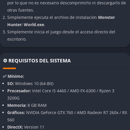
por lo que no es necesario descomprimirlo ni descargarlo de
Un ecosistema vivo y dinámico
otras fuentes.
Simplemente ejecuta el archivo de instalación
Monster
El mundo del juego está lleno de interacciones naturales entre
Hunter: World.exe
.
depredadores, presas y el entorno. Los monstruos luchan entre
Simplemente inicia el juego desde el acceso directo del
sí, cazan, huyen y marcan territorio, creando momentos que
escritorio.
parecen coreografiados por la propia naturaleza. Cada bioma
desde el Bosque Primigenio hasta el Yermo de Agujas tiene sus
propias reglas ecológicas y secretos por descubrir.
⚙️ REQUISITOS DEL SISTEMA
Combate táctico y armas especializadas
✅ Mínimo:
Monster Hunter: World ofrece catorce tipos de armas, cada una
SO:
Windows 10 (64-Bit)
con su estilo, ritmo y profundidad estratégica. Espadas largas,
Procesador:
Intel Core i5 4460 / AMD FX-6300 / Ryzen 3
martillos, lanzas, arcos o el complejo glaive insecto aportan
3200G
experiencias radicalmente distintas. El sistema de combate
Memoria:
8 GB RAM
exige precisión, conocimiento del enemigo y un dominio casi
Gráficos:
NVIDIA GeForce GTX 760 / AMD Radeon R7 260x / RX
artesanal de la herramienta elegida.
560
DirectX:
Version 11
Cooperativo online fluido