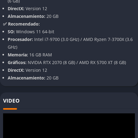
Jugabilidad
(6 GB)
DirectX:
Version 12
Combate rápido y accesible
Almacenamiento:
20 GB
✅ Recomendado:
El sistema de control es simple, pero ofrece suficiente
SO:
Windows 11 64-bit
profundidad para quienes buscan dominar combos y defensas.
Procesador:
Intel i7-9700 (3.0 GHz) / AMD Ryzen 7-3700X (3.6
Cada golpe tiene peso, y los ataques especiales llenan la
GHz)
pantalla de energía.
Memoria:
16 GB RAM
Gráficos:
NVIDIA RTX 2070 (8 GB) / AMD RX 5700 XT (8 GB)
Modos de juego variados
DirectX:
Version 12
Almacenamiento:
20 GB
Incluye modo historia, batallas locales y online, además de
desafíos donde puedes mejorar tus estadísticas. El progreso
desbloquea nuevos movimientos y apariencias.
VIDEO
Gráficos de MY HERO ACADEMIA: All’s
Justice
Estilo anime fiel y colorido