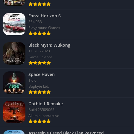
Forza Horizon 6
364.933
Playground Games
Black Myth: Wukong
1.0.20.22023
Game Science
Space Haven
1.0.0
Bugbyte Ltd.
Gothic 1 Remake
Build 23589065
Alkimia Interactive
Assassin’s Creed Black Flag Resynced