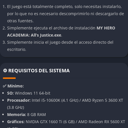
mientras los villanos recurren a la fuerza bruta y la agresión
El juego está totalmente completo, solo necesitas instalarlo,
pura.
por lo que no es necesario descomprimirlo ni descargarlo de
Escenarios dinámicos
otras fuentes.
Simplemente ejecuta el archivo de instalación
MY HERO
Las arenas de combate se destruyen con cada ataque fuerte,
ACADEMIA: All’s Justice.exe
.
generando caos visual y una sensación de poder
Simplemente inicia el juego desde el acceso directo del
impresionante.
escritorio.
Ultra Moves espectaculares
⚙️ REQUISITOS DEL SISTEMA
Cada luchador tiene un ataque definitivo que transforma la
batalla en una secuencia animada llena de efectos y
dramatismo.
✅ Mínimo:
SO:
Windows 11 64-bit
Personalización visual
Procesador:
Intel i5-10600K (4.1 GHz) / AMD Ryzen 5 3600 XT
(3.8 GHz)
Puedes cambiar trajes, colores y accesorios para crear
Memoria:
8 GB RAM
versiones únicas de tus personajes favoritos.
Gráficos:
NVIDIA GTX 1660 Ti (6 GB) / AMD Radeon RX 5600 XT