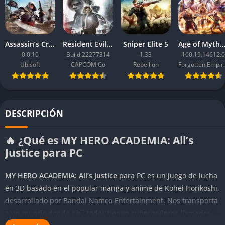
Assassin’s Creed Black Flag Resynced
Resident Evil Requiem
Sniper Elite 5
Age of Mythology: Ret
0.0.10
Build 22277314
1.33
100.19.14612.0
Ubisoft
CAPCOM Co
Rebellion
Forgo
DESCRIPCIÓN
🔥 ¿Qué es MY HERO ACADEMIA: All’s
Justice para PC
MY HERO ACADEMIA: All’s Justice
para PC es un juego de lucha
en 3D basado en el popular manga y anime de Kōhei Horikoshi,
desarrollado por Bandai Namco Entertainment. Nos transporta
a un mundo donde casi todos tienen superpoderes llamados