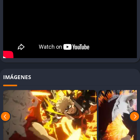
Los personajes parecen sacados directamente del manga. Las
líneas gruesas, los colores brillantes y las animaciones rápidas
dan vida al universo de My Hero Academia con enorme
carisma.
Efectos visuales y destrucción
Las batallas generan explosiones, ondas de choque y partículas
que llenan la pantalla, reforzando la sensación de poder y
caos.
IMÁGENES
Rendimiento sólido
En PC, el juego corre fluido, con tiempos de carga breves y
soporte para resoluciones altas, lo que mejora la claridad y la
velocidad de las peleas.
Pro e Contro