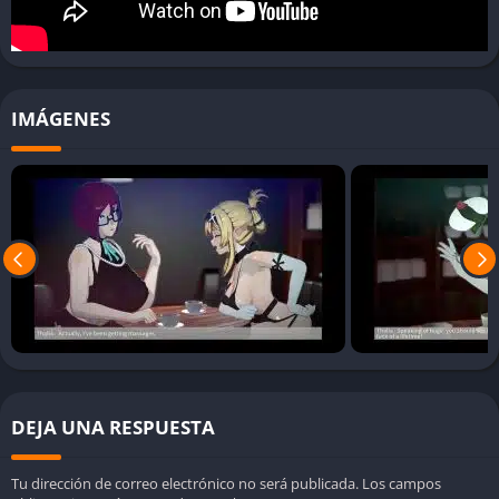
conversaciones, regalos y decisiones que afectan la evolución
del vínculo. Algunas historias derivan en amistades sinceras,
otras en situaciones cómicas o incluso en romances
inesperados.
IMÁGENES
La narrativa está salpicada de diálogos ingeniosos y escenas
llenas de humor, pero también hay espacio para la empatía y
la sorpresa. Descubrir los secretos de cada cliente y ayudarles
a superar sus bloqueos personales aporta un toque emocional
que diferencia a Orc Massage de otros simuladores ligeros.
Personalización del orco y opciones de rol
El protagonista, aunque aparentemente rudo, es
personalizable en varios aspectos. Puedes cambiar su
apariencia, ropa y accesorios, adaptando el estilo a tu gusto o
DEJA UNA RESPUESTA
al tipo de clientela que quieras atraer. La personalización no es
solo estética: desbloqueas habilidades especiales, mejoras en
Tu dirección de correo electrónico no será publicada.
Los campos
técnicas de masaje y opciones de diálogo únicas que pueden