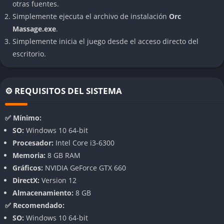
otras fuentes.
servicios ofrecidos. El jugador puede invertir en nuevos
Simplemente ejecuta el archivo de instalación
Orc
equipos, contratar ayudantes, reorganizar la sala y
Massage.exe
.
personalizar la ambientación con muebles y objetos únicos.
Simplemente inicia el juego desde el acceso directo del
Cada mejora impacta en la experiencia de los clientes y en las
escritorio.
ganancias diarias.
La progresión está pensada para ser motivadora y dinámica.
Comienzas con recursos limitados y pocos clientes, pero con
⚙️ REQUISITOS DEL SISTEMA
esfuerzo y buenas decisiones puedes transformar el modesto
salón en el local de moda del pueblo. A medida que sube tu
✅ Mínimo:
reputación, llegan personajes más exigentes y con historias
SO:
Windows 10 64-bit
más complejas, abriendo nuevas líneas de diálogo, retos y
Procesador:
Intel Core i3-6300
recompensas.
Memoria:
8 GB RAM
Gráficos:
NVIDIA GeForce GTX 660
Masajes interactivos y minijuegos variados
DirectX:
Version 12
Almacenamiento:
8 GB
El sistema de masajes en Orc Massage es interactivo y está
✅ Recomendado:
basado en minijuegos de precisión, ritmo y observación. Cada
SO:
Windows 10 64-bit
cliente tiene sus propias preferencias, zonas sensibles y