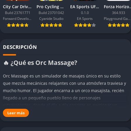
City Car Driving 2.0
Pro Cycling Manager 26
EA Sports UFC 6
Forza Ho
Build 23761771
Build 23701042
0.1.0
364.933
Forward Development
Cyanide Studio
EA Sports
Playground Games
DESCRIPCIÓN
🔥 ¿Qué es Orc Massage?
Orc Massage es un simulador de masajes único en su estilo
que mezcla mecánicas relajantes con una atmósfera traviesa y
mucho humor. El jugador encarna a un orco masajista, recién
llegado a un pequeño pueblo lleno de personajes
extravagantes, donde el día a día consiste en gestionar un
salón de masajes, mejorar las propias habilidades y descubrir
Leer más
historias personales de cada cliente. No es simplemente una
experiencia de gestión ni un típico simulador de minijuegos; es