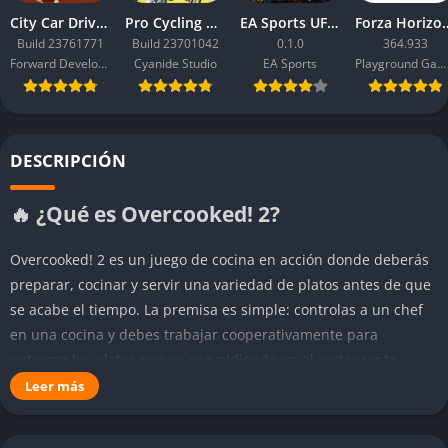
City Car Driving 2.0
Pro Cycling Manager 26
EA Sports UFC 6
Forza Ho
Build 23761771
Build 23701042
0.1.0
364.933
Forward Development
Cyanide Studio
EA Sports
Playground Games
DESCRIPCIÓN
🔥 ¿Qué es Overcooked! 2?
Overcooked! 2 es un juego de cocina en acción donde deberás
preparar, cocinar y servir una variedad de platos antes de que
se acabe el tiempo. La premisa es simple: controlas a un chef
en una cocina y debes trabajar cooperativamente para
entregar los platos que se van pidiendo en el restaurante.
Leer más
A medida que avanzas, las recetas se vuelven más complejas,
requiriendo ingredientes que deben ser picados, hervidos,