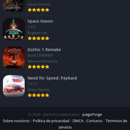
Game Science
Space Haven
1.0.0
Bugbyte Ltd.
Gothic 1 Remake
Build 23589065
Alkimia Interactive
Need for Speed: Payback
1.0.51
Ghost Games
© 2026 - Derechos reservados -
JuegoForge
Sobre nosotros
/
Política de privacidad
/
DMCA
/
Contacto
/
Términos de
servicio