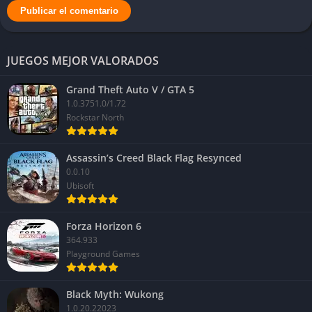
JUEGOS MEJOR VALORADOS
Grand Theft Auto V / GTA 5
1.0.3751.0/1.72
Rockstar North
Assassin’s Creed Black Flag Resynced
0.0.10
Ubisoft
Forza Horizon 6
364.933
Playground Games
Black Myth: Wukong
1.0.20.22023