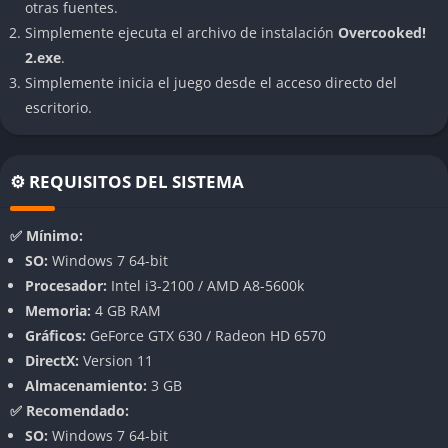
otras fuentes.
aire. Cocinarás en restaurantes de sushi, escuelas de magia,
Simplemente ejecuta el archivo de instalación
Overcooked!
minas e incluso planetas alienígenas. Cada nivel presenta
2.exe
.
desafíos únicos como bolas de fuego que caen del cielo, carros
Simplemente inicia el juego desde el acceso directo del
que pasan por una pista en medio de la cocina, botes que se
escritorio.
mueven y globos aerostáticos en el aire.
Mecánicas Innovadoras
⚙️ REQUISITOS DEL SISTEMA
Overcooked! 2 introduce nuevas mecánicas como la capacidad
de lanzar ingredientes, lo cual agiliza la forma en que cocinas.
✅ Mínimo:
También incluye teletransportadores, plataformas móviles y
SO:
Windows 7 64-bit
cocinas que evolucionan y cambian durante el juego, enviando
Procesador:
Intel i3-2100 / AMD A8-5600k
a tus chefs a nuevas ubicaciones.
Memoria:
4 GB RAM
Gráficos:
GeForce GTX 630 / Radeon HD 6570
Variedad de Recetas
DirectX:
Version 11
Almacenamiento:
3 GB
El juego ofrece una amplia variedad de recetas para preparar,
✅ Recomendado:
incluyendo sushi, pasteles, hamburguesas y pizzas. Cada
SO:
Windows 7 64-bit
receta tiene un tiempo límite para ser preparada, y si ese