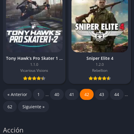
Tony Hawk’s Pro Skater 1 + 2
Sniper Elite 4
1.1.0
1.2.0
Vicarious Visions
Rebellion
« Anterior
1
…
40
41
42
43
44
…
62
Siguiente »
Acción