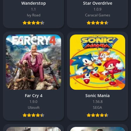
Wanderstop
Star Overdrive
1.1
1.0.9
Ivy Road
Caracal Games
Far Cry 4
Sonic Mania
1.9.0
1.56.8
Ubisoft
SEGA