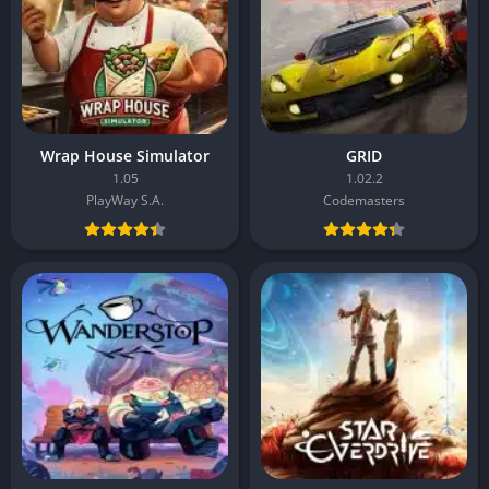
Wrap House Simulator
GRID
1.05
1.02.2
PlayWay S.A.
Codemasters