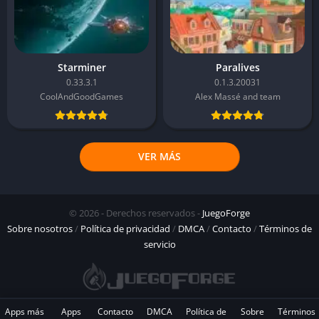
Starminer
Paralives
0.33.3.1
0.1.3.20031
CoolAndGoodGames
Alex Massé and team
VER MÁS
© 2026 - Derechos reservados -
JuegoForge
Sobre nosotros
/
Política de privacidad
/
DMCA
/
Contacto
/
Términos de
servicio
Apps más
Apps
Contacto
DMCA
Política de
Sobre
Términos