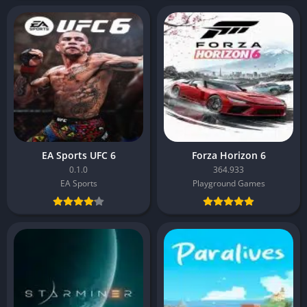
EA Sports UFC 6
Forza Horizon 6
0.1.0
364.933
EA Sports
Playground Games