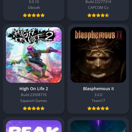
0.0.10
Build 22277314
Ubisoft
CAPCOM Co
High On Life 2
Blasphemous II
Build 23508776
3.0.0
Squanch Games
Team17