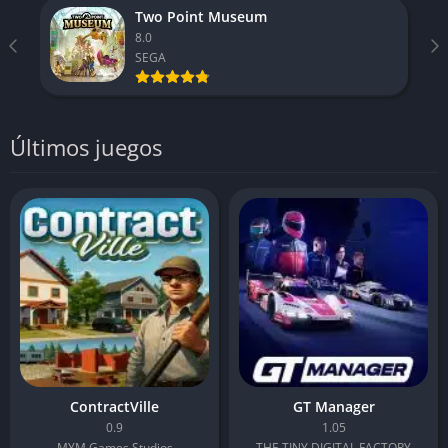
Two Point Museum
8.0
SEGA
Últimos juegos
ContractVille
GT Manager
0.9
1.05
MYM Games Studios
THE TINY DIGITAL FACTORY