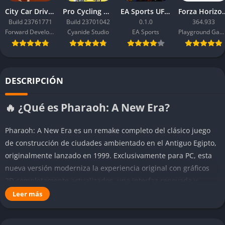
City Car Driving 2.0
Pro Cycling Manager 26
EA Sports UFC 6
Forza Ho
Build 23761771
Build 23701042
0.1.0
364.933
Forward Development
Cyanide Studio
EA Sports
Playground Games
DESCRIPCIÓN
🔥 ¿Qué es Pharaoh: A New Era?
Pharaoh: A New Era es un remake completo del clásico juego
de construcción de ciudades ambientado en el Antiguo Egipto,
originalmente lanzado en 1999. Exclusivamente para PC, esta
nueva versión moderniza la experiencia original con gráficos
2D completamente actualizados, una interfaz renovada y
numerosas mejoras de calidad de vida, manteniendo la
Leer más
esencia desafiante y adictiva del título clásico. El objetivo
principal es guiar a una dinastía egipcia hacia la gloria,