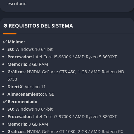
información detallada sin saturar la pantalla.
escritorio.
Campaña Extensa y Desafiante
⚙️ REQUISITOS DEL SISTEMA
El juego incluye la campaña original y la expansión Cleopatra,
sumando más de 100 horas de contenido repartidas en 53
✅ Mínimo:
misiones. La curva de dificultad es progresiva, ideal tanto para
SO:
Windows 10 64-bit
nuevos jugadores como para veteranos del género.
Procesador:
Intel Core i5-9600K / AMD Ryzen 5 3600XT
Profundidad en la Gestión y Construcción
Memoria:
8 GB RAM
Gráficos:
NVIDIA GeForce GTS 450, 1 GB / AMD Radeon HD
Cada decisión cuenta: desde la ubicación de las viviendas y
5750
servicios hasta la gestión de recursos y el comercio exterior.
DirectX:
Version 11
Las cadenas de producción son complejas y requieren
Almacenamiento:
8 GB
planificación estratégica para evitar el colapso de la ciudad.
✅ Recomendado:
SO:
Windows 10 64-bit
Calidad de Vida y Nuevas Funciones
Procesador:
Intel Core i7-9700K / AMD Ryzen 7 3800XT
Memoria:
8 GB RAM
Se han añadido mejoras como la posibilidad de controlar el
Gráficos:
NVIDIA GeForce GT 1030, 2 GB / AMD Radeon RX
almacenamiento de recursos, acceso rápido a la enciclopedia y