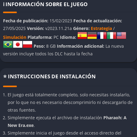
gestionando recursos, construyendo ciudades y enfrentando
ℹ️ INFORMACIÓN SOBRE EL JUEGO
los retos económicos y sociales de la época.
Fecha de publicación:
15/02/2023
Fecha de actualización:
👉 Características de Pharaoh: A New
27/05/2025
Versión:
v2023.11.21a
Género:
Estrategia
/
Era
Simulación
Plataforma:
PC
Idioma:
Gráficos y Arte Renovados
Peso:
8 GB
Información adicional:
La nueva
versión incluye todos los DLC hasta la fecha
El apartado visual ha sido completamente rediseñado,
ofreciendo escenarios vibrantes y detallados que sumergen al
jugador en el Antiguo Egipto. Los edificios, monumentos y
⭐ INSTRUCCIONES DE INSTALACIÓN
paisajes lucen espectaculares en resoluciones modernas,
incluyendo soporte para 4K.
El juego está totalmente completo, solo necesitas instalarlo,
por lo que no es necesario descomprimirlo ni descargarlo de
Interfaz Mejorada
otras fuentes.
La interfaz de usuario ha sido optimizada para ofrecer una
Simplemente ejecuta el archivo de instalación
Pharaoh: A
experiencia más intuitiva y accesible. Los menús son claros y
New Era.exe
.
permiten gestionar la ciudad de manera eficiente, mostrando
Simplemente inicia el juego desde el acceso directo del