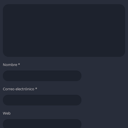
general.
El tamaño de los mapas puede sentirse limitado en algunas
misiones, obligando a una planificación muy estricta.
Pharaoh: A New Era es una apuesta imprescindible para los
fans de la estrategia y la gestión, que logra revitalizar un
clásico sin perder su esencia, adaptándolo a los estándares
modernos de PC.
Nombre
*
Correo electrónico
*
Web