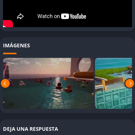
Placid Plastic Duck Simulator desafía las expectativas al ofrecer
una jugabilidad que se basa únicamente en la observación. No
hay niveles, ni misiones, ni puntuaciones; solo la evolución
constante de una escena visual. Es un juego que se disfruta
precisamente por su falta de urgencia y su invitación a la
contemplación.
IMÁGENES
El jugador puede mover la cámara libremente, cambiar el
ángulo o acercarse para ver detalles diminutos, como las
pequeñas olas que golpean a los patos o los reflejos del sol
sobre el agua. En ocasiones, un nuevo pato caerá desde el
cielo, añadiendo un toque de sorpresa que rompe la rutina y
mantiene el interés a largo plazo.
Interacción mínima pero significativa
Aunque el juego no exige nada del jugador, la sensación de
presencia es fuerte. Puedes girar la cámara, seguir un pato
DEJA UNA RESPUESTA
específico o simplemente dejar que la simulación continúe