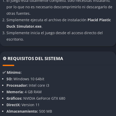
El juego está totalmente completo, solo necesitas instalarlo,
por lo que no es necesario descomprimirlo ni descargarlo de
Simulación relajante y absurda
otras fuentes.
Simplemente ejecuta el archivo de instalación
Placid Plastic
Este juego se construye sobre la idea de que la calma también
Duck Simulator.exe
.
puede ser divertida. Su mecánica principal es simplemente
Simplemente inicia el juego desde el acceso directo del
observar cómo los patitos interactúan entre sí, en una mezcla
escritorio.
entre física realista y animación caricaturesca.
Colección de patitos únicos
⚙️ REQUISITOS DEL SISTEMA
Cada pato tiene su propia apariencia y personalidad, desde un
pato vampiro hasta uno hecho de metal o incluso de pan.
✅ Mínimo:
Todos aportan un toque humorístico que rompe con la
SO:
Windows 10 64bit
monotonía.
Procesador:
Intel core i3
Memoria:
4 GB RAM
Física dinámica y entorno cambiante
Gráficos:
NVIDIA GeForce GTX 680
El motor de física da lugar a comportamientos impredecibles,
DirectX:
Version 11
haciendo que cada sesión sea diferente. El agua, las olas y la
Almacenamiento:
500 MB