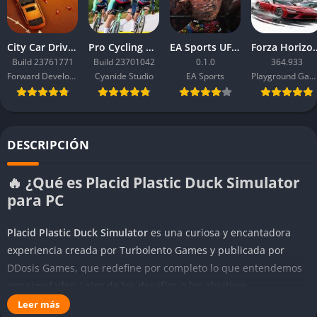
City Car Driving 2.0
Pro Cycling Manager 26
EA Sports UFC 6
Forza Ho
Build 23761771
Build 23701042
0.1.0
364.933
Forward Development
Cyanide Studio
EA Sports
Playground Games
DESCRIPCIÓN
🔥 ¿Qué es Placid Plastic Duck Simulator
para PC
Placid Plastic Duck Simulator
es una curiosa y encantadora
experiencia creada por Turbolento Games y publicada por
DDosis Games, que redefine por completo lo que entendemos
por simulador. Lejos de los desafíos o los objetivos
tradicionales, este juego propone algo diferente: una
Leer más