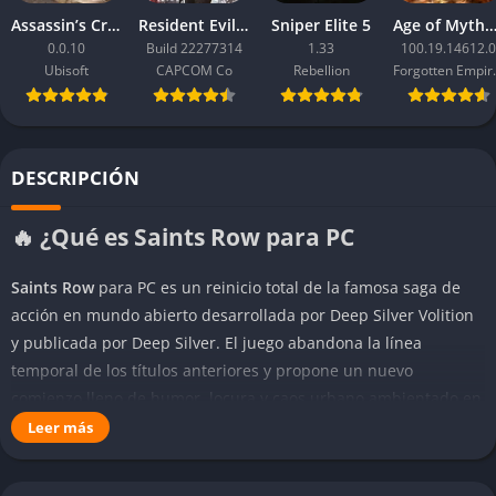
Assassin’s Creed Black Flag Resynced
Resident Evil Requiem
Sniper Elite 5
Age of Mythology: Ret
0.0.10
Build 22277314
1.33
100.19.14612.0
Ubisoft
CAPCOM Co
Rebellion
Forgo
DESCRIPCIÓN
🔥 ¿Qué es Saints Row para PC
Saints Row
para PC es un reinicio total de la famosa saga de
acción en mundo abierto desarrollada por Deep Silver Volition
y publicada por Deep Silver. El juego abandona la línea
temporal de los títulos anteriores y propone un nuevo
comienzo lleno de humor, locura y caos urbano ambientado en
la ficticia ciudad de Santo Ileso, un enorme territorio inspirado
Leer más
en el suroeste de Estados Unidos. Aquí los jugadores asumen
el papel del Boss, un joven emprendedor del crimen que junto