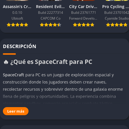
Assassin’s Creed Black Flag Resynced
Resident Evil Requiem
City Car Driving 2.0
Pro Cycling Manager 26
0.0.10
Build 22277314
Build 23761771
Build 2370104
Ubisoft
CAPCOM Co
Forward Development
Cyanide Studio
DESCRIPCIÓN
🔥 ¿Qué es SpaceCraft para PC
SpaceCraft
para PC es un juego de exploración espacial y
construcción donde los jugadores deben crear naves,
recolectar recursos y sobrevivir dentro de una galaxia enorme
llena de peligros y oportunidades. La experiencia combina
elementos sandbox, comercio espacial y combate táctico,
ofreciendo bastante libertad para decidir cómo avanzar dentro
Leer más
del universo.