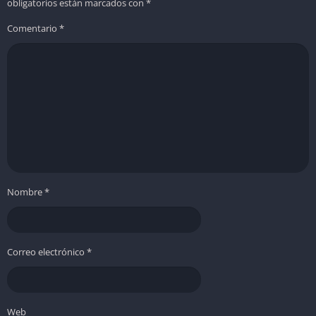
obligatorios están marcados con
*
Sistema de progresión muy satisfactorio.
Comentario
*
Combate espacial dinámico y entretenido.
Buena atmósfera de ciencia ficción.
❌ Contro
Curva de aprendizaje algo complicada al inicio.
Algunas tareas de minería pueden volverse repetitivas.
Nombre
*
Correo electrónico
*
Web