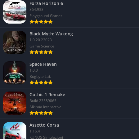
Forza Horizon 6
364.933
Playground Games
Black Myth: Wukong
1.0.20.22023
Game Science
Space Haven
1.0.0
Bugbyte Ltd.
Gothic 1 Remake
Build 23589065
Alkimia Interactive
Assetto Corsa
1.16.4
KUNOS Simulazioni