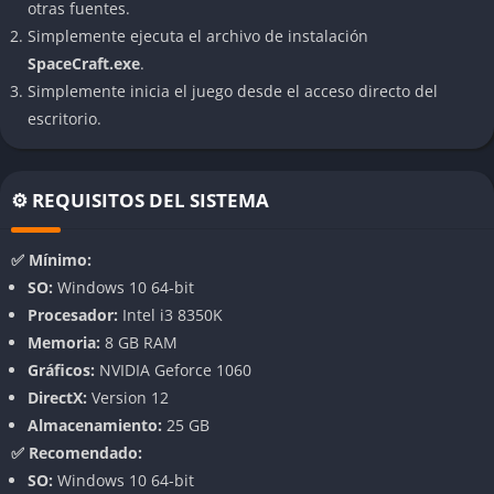
otras fuentes.
tecnológicos y recursos especialmente valiosos.
Simplemente ejecuta el archivo de instalación
SpaceCraft.exe
.
Comercio y economía dinámica
Simplemente inicia el juego desde el acceso directo del
escritorio.
Las estaciones espaciales tienen mercados cambiantes que
permiten ganar dinero transportando mercancías entre
distintos sistemas. La economía ayuda mucho a acelerar el
⚙️ REQUISITOS DEL SISTEMA
progreso tecnológico.
Jugabilidad
✅ Mínimo:
SO:
Windows 10 64-bit
Libertad total para progresar
Procesador:
Intel i3 8350K
Memoria:
8 GB RAM
La jugabilidad de SpaceCraft se centra en la libertad y la
Gráficos:
NVIDIA Geforce 1060
experimentación, permitiendo avanzar mediante combate,
DirectX:
Version 12
minería o comercio espacial. El progreso resulta bastante
Almacenamiento:
25 GB
adictivo porque cada mejora desbloquea nuevas posibilidades
✅ Recomendado:
de exploración.
SO:
Windows 10 64-bit