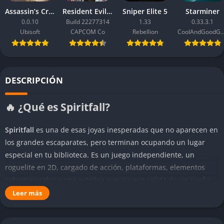
Assassin’s Creed Black Flag Resynced
Resident Evil Requiem
Sniper Elite 5
Starminer
0.0.10
Build 22277314
1.33
0.33.3.1
Ubisoft
CAPCOM Co
Rebellion
CoolAndGoodG
DESCRIPCIÓN
🔥 ¿Qué es Spiritfall?
Spiritfall
es una de esas joyas inesperadas que no aparecen en
los grandes escaparates, pero terminan ocupando un lugar
especial en tu biblioteca. Es un juego independiente, un
roguelite en 2D, cargado de acción, plataformas, elementos
sobrenaturales y una estética que parece salida de un sueño
lúcido. Desarrollado por el estudio Gentle Giant, que aunque
Leer más
no sea conocido por el gran público, ha puesto en esta obra un
cariño y detalle que se nota en cada pantalla, en cada