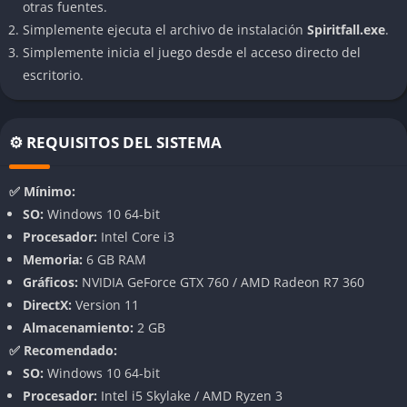
otras fuentes.
Simplemente ejecuta el archivo de instalación
Spiritfall.exe
.
👉 Características de Spiritfall
Simplemente inicia el juego desde el acceso directo del
Un diseño artístico con identidad espiritual y color
escritorio.
vibrante
El apartado visual es, sin exagerar, uno de los puntos más
⚙️ REQUISITOS DEL SISTEMA
fuertes de
Spiritfall
. Desde el primer nivel te atrapa con su
estilo ilustrado, lleno de tonos eléctricos, formas limpias y un
✅ Mínimo:
uso del color que transmite sensaciones antes incluso de que
SO:
Windows 10 64-bit
empieces a jugar. Los escenarios no buscan realismo, sino
Procesador:
Intel Core i3
atmósfera. Y eso lo hacen muy bien.
Memoria:
6 GB RAM
Gráficos:
NVIDIA GeForce GTX 760 / AMD Radeon R7 360
Cada zona tiene su propio lenguaje visual. Hay ruinas que
DirectX:
Version 11
flotan en la nada, árboles de energía que parecen respirar,
Almacenamiento:
2 GB
pasadizos construidos sobre vacío. Es un mundo que se siente
✅ Recomendado:
antiguo, roto, pero con belleza y coherencia interna.
SO:
Windows 10 64-bit
Música que acompaña sin invadir y efectos que
Procesador:
Intel i5 Skylake / AMD Ryzen 3