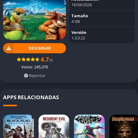
16/04/2026
Tamaño
4 GB
Versión
1.3.0.22
DESCARGAR
4.7
/5
Votos:
245,370
Reportar
APPS RELACIONADAS