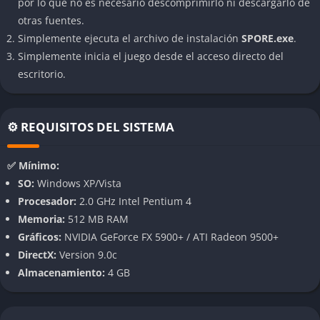
desarrollo de tu especie.
por lo que no es necesario descomprimirlo ni descargarlo de
otras fuentes.
Explora y comparte
Simplemente ejecuta el archivo de instalación
SPORE.exe
.
Simplemente inicia el juego desde el acceso directo del
Aunque es un juego para un solo jugador,
Spore
permite
escritorio.
compartir tus creaciones con otros usuarios mediante una
comunidad online. Esto genera un universo infinito lleno de
criaturas y mundos creados por otros jugadores.
⚙️ REQUISITOS DEL SISTEMA
Gráficos y música inmersiva
✅ Mínimo:
A pesar de no ser un título reciente,
Spore
destaca por su estilo
SO:
Windows XP/Vista
artístico único y una banda sonora que acompaña
Procesador:
2.0 GHz Intel Pentium 4
perfectamente cada etapa del juego.
Memoria:
512 MB RAM
Gráficos:
NVIDIA GeForce FX 5900+ / ATI Radeon 9500+
Gameplay
DirectX:
Version 9.0c
Almacenamiento:
4 GB
En
Spore
, comienzas como un microorganismo en la etapa
Célula, donde debes sobrevivir comiendo y evitando
depredadores. A medida que evolucionas, pasas a la etapa