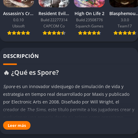
Assassin’s Creed Black Flag Resynced
Resident Evil Requiem
High On Life 2
Blasphemou
0.0.10
Build 22277314
Build 23508776
3.0.0
Ubisoft
CAPCOM Co
Squanch Games
Team17
DESCRIPCIÓN
🔥 ¿Qué es Spore?
Spore
es un innovador videojuego de simulación de vida y
estrategia en tiempo real desarrollado por Maxis y publicado
por Electronic Arts en 2008. Diseñado por Will Wright, el
creador de
The Sims
, este título permite a los jugadores crear y
evolucionar una especie desde su origen como organismo
unicelular hasta convertirse en una civilización intergaláctica.
Leer más
Spore
combina géneros como acción, estrategia, simulación y