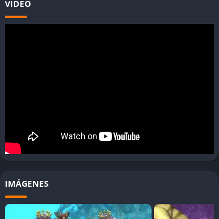
VIDEO
Criatura, donde exploras el mundo terrestre y formas
relaciones con otras especies. En la etapa Tribu, gestionas una
pequeña comunidad; en Civilización, expandes tu dominio
globalmente; y finalmente, en la etapa Espacio, exploras
galaxias enteras mientras interactúas con otras civilizaciones
alienígenas.
Cada etapa ofrece desafíos únicos y objetivos específicos, pero
el jugador tiene libertad para decidir cómo progresar.
Pros y Contras
✔️ Pros
Herramientas creativas muy completas.
Amplia libertad para explorar y personalizar.
IMÁGENES
Banda sonora inmersiva.
Jugabilidad variada gracias a las cinco etapas.