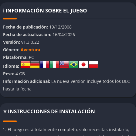
rol, ofreciendo una experiencia única y personalizada.
ℹ️ INFORMACIÓN SOBRE EL JUEGO
👉 Características de Spore
Fecha de publicación:
19/12/2008
Crea tu universo
Fecha de actualización:
16/04/2026
Versión:
v1.3.0.22
Una de las características más destacadas de
Spore
es su
Género:
Aventura
poderoso conjunto de herramientas creativas. Los jugadores
Plataforma:
PC
pueden diseñar criaturas, vehículos, edificios e incluso naves
espaciales. Cada elemento del universo es completamente
Idioma:
personalizable, lo que permite a los jugadores dar rienda
Peso:
4 GB
suelta a su imaginación.
Información adicional:
La nueva versión incluye todos los DLC
hasta la fecha
Cinco etapas evolutivas
El juego se divide en cinco fases: Célula, Criatura, Tribu,
⭐ INSTRUCCIONES DE INSTALACIÓN
Civilización y Espacio. Cada etapa tiene mecánicas únicas que
van desde la supervivencia básica hasta la conquista galáctica.
Las decisiones que tomes en cada fase influirán en el
El juego está totalmente completo, solo necesitas instalarlo,