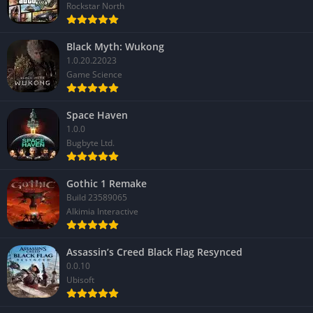
Rockstar North
Black Myth: Wukong
1.0.20.22023
Game Science
Space Haven
1.0.0
Bugbyte Ltd.
Gothic 1 Remake
Build 23589065
Alkimia Interactive
Assassin’s Creed Black Flag Resynced
0.0.10
Ubisoft