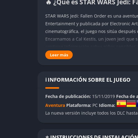
🔥 ¿Qué es STAR WARS Jedi: F
STAR WARS Jedi: Fallen Order es una aventu
Entertainment y publicada por Electronic Arts
cinematográfica, el juego nos sitúa después 
Encarnamos a Cal Kestis, un joven Jedi que 
contiene información sobre niños sensibles a
agentes del Imperio.
Leer más
La historia se desarrolla a través de divers
y desafíos. Con una duración aproximada de 1
ℹ️ INFORMACIÓN SOBRE EL JUEGO
ofrece una experiencia Star Wars completa 
👉 Características de STAR W
Fecha de publicación:
15/11/2019
Fecha de a
Aventura
Plataforma:
PC
Idioma:
Sistema de combate
La nueva versión incluye todos los DLC hasta
El combate en Fallen Order está inspirado en
estratégico que requiere precisión y aprendiz
⭐ INSTRUCCIONES DE INSTALACIÓ