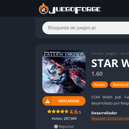
Home
/
Juegos
/
Acci
STAR W
1.60
Acción
Aventura
STAR WARS Jedi: Fa
DESCARGAR
desarrollado por Resp
4.6
/5
Desarrollador
Respawn Entertainme
Votos:
287,965
Reportar