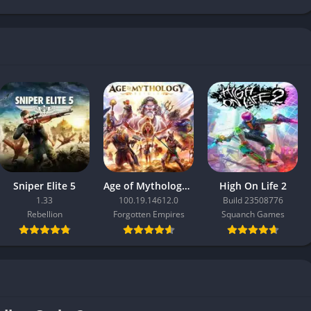
Sniper Elite 5
Age of Mythology: Retold
High On Life 2
1.33
100.19.14612.0
Build 23508776
Rebellion
Forgotten Empires
Squanch Games