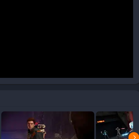
otros títulos actuales
 de PC, con caídas de frames puntuales
acertado y puede resultar confuso en ocasiones
r gráfico Unreal Engine 4, ofreciendo un apartado visual que
 diseños cuidados de localizaciones, naves espaciales y
e trabajo de sonido y música.