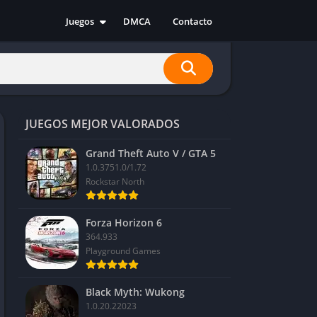
Juegos
DMCA
Contacto
Acción
Aventura
Carreras
Casual
JUEGOS MEJOR VALORADOS
Deportes
Estrategia
Grand Theft Auto V / GTA 5
1.0.3751.0/1.72
Indie
Rockstar North
RPG
Simulación
Forza Horizon 6
364.933
Playground Games
Black Myth: Wukong
1.0.20.22023