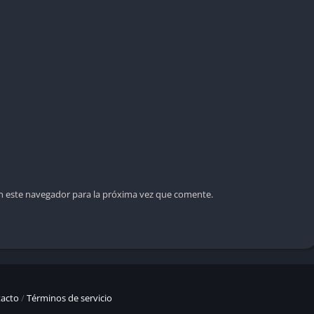
n este navegador para la próxima vez que comente.
acto
/
Términos de servicio