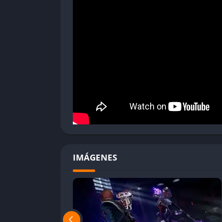
Apartado gráfico algo anticuado respecto a 
Rendimiento irregular en algunos equipos
Diseño de niveles no siempre es igual de 
STAR WARS Jedi: Fallen Order utiliza el moto
captura fielmente la estética de la saga, con
personajes, complementados por un excelent
IMÁGENES