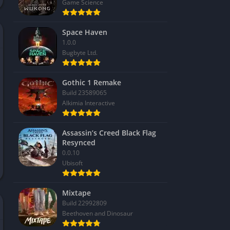
Game Science
Space Haven
1.0.0
Bugbyte Ltd.
Gothic 1 Remake
Build 23589065
Alkimia Interactive
Assassin’s Creed Black Flag
Resynced
0.0.10
Ubisoft
Mixtape
Build 22992809
Beethoven and Dinosaur