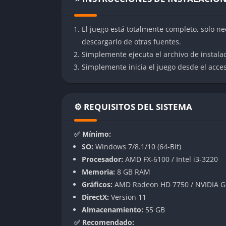
medida que avanzamos en el juego y desblo
combinaciones de ataques personalizadas y ut
enemigos.
El juego está totalmente completo, solo ne
descargarlo de otras fuentes.
Exploración y plataformas
Simplemente ejecuta el archivo de instala
Simplemente inicia el juego desde el acceso
Cada planeta funciona como un enorme laber
atmosféricas. El juego incorpora elementos 
cuerdas, nadar y realizar saltos de gran al
⚙️ REQUISITOS DEL SISTEMA
se abren rutas y atajos adicionales en cada n
Progresión del personaje
✅ Mínimo:
SO:
Windows 7/8.1/10 (64-Bit)
El sistema de progresión permite desbloquea
Procesador:
AMD FX-6100 / Intel i3-3220
mueres, pierdes los puntos de habilidad acu
Memoria:
8 GB RAM
enemigo que te derrotó, en un guiño a los ju
Gráficos:
AMD Radeon HD 7750 / NVIDIA G
Jugabilidad
DirectX:
Version 11
Almacenamiento:
55 GB
La dificultad es notable incluso en el nivel
✅ Recomendado: