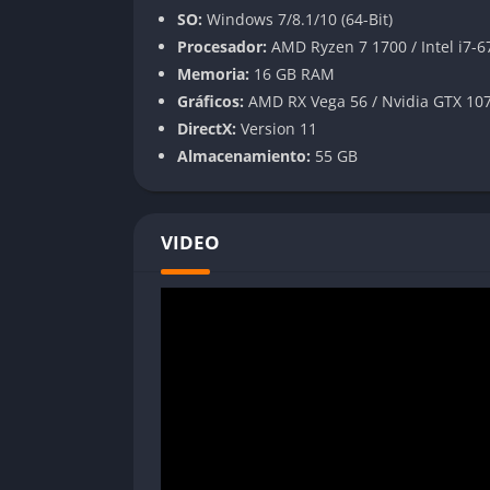
ataque de los enemigos y utilicen estratégic
SO:
Windows 7/8.1/10 (64-Bit)
punitiva como sus inspiraciones (Dark Souls,
Procesador:
AMD Ryzen 7 1700 / Intel i7-
ser un poderoso Jedi.
Memoria:
16 GB RAM
Gráficos:
AMD RX Vega 56 / Nvidia GTX 10
Pros y Contras
DirectX:
Version 11
Almacenamiento:
55 GB
✔️ Pros
Combate con sable láser y la Fuerza muy sa
VIDEO
Diseño de niveles brillante y exploración g
Gran ambientación y fidelidad al universo
Narrativa interesante y personajes bien c
Dificultad adaptable para todo tipo de ju
❌ Contras
Historia principal podría ser más profund
Duración algo corta; puede completarse 