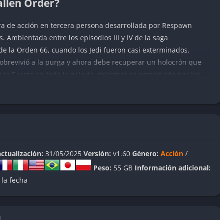
allen Order?
ra de acción en tercera persona desarrollada por Respawn
. Ambientada entre los episodios III y IV de la saga
de la Orden 66, cuando los Jedi fueron casi exterminados.
sobrevivió a la purga y ahora debe recuperar un holocrón que
 la Fuerza en toda la galaxia, mientras es perseguido por los
os planetas temáticos, cada uno con sus propios entornos únicos
5-20 horas centrándonos en la historia principal, el juego
sin extenderse innecesariamente.
ARS Jedi: Fallen Order
ctualización:
31/05/2025
Versión:
v1.60
Género:
Acción
/
Peso:
55 GB
Información adicional:
 la fecha
 juegos como Dark Souls, ofreciendo un sistema táctico y
aje. El sable láser es el protagonista absoluto, evolucionando a
N