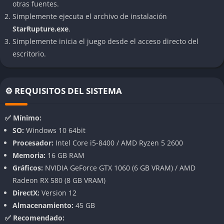
otras fuentes.
Mundo alienígena dinámico
Simplemente ejecuta el archivo de instalación
StarRupture.exe
.
El planeta de StarRupture está vivo y en constante
Simplemente inicia el juego desde el acceso directo del
transformación. Las tormentas gravitacionales, los terremotos
escritorio.
dimensionales y los cambios climáticos impredecibles alteran
el terreno, obligando al jugador a adaptarse a nuevas rutas y
tácticas constantemente. Esta inestabilidad convierte cada
⚙️ REQUISITOS DEL SISTEMA
expedición en una experiencia única, reforzando la sensación
de exploración y peligro.
✅ Mínimo:
SO:
Windows 10 64bit
Combate táctico y brutal
Procesador:
Intel Core i5-8400 / AMD Ryzen 5 2600
Memoria:
16 GB RAM
El combate en StarRupture no se basa en reflejos ciegos, sino
Gráficos:
NVIDIA GeForce GTX 1060 (6 GB VRAM) / AMD
en la planificación y la gestión de recursos. Cada
Radeon RX 580 (8 GB VRAM)
enfrentamiento con las criaturas mutantes o las máquinas
DirectX:
Version 12
autónomas que patrullan las ruinas exige precisión y análisis.
Almacenamiento:
45 GB
Las armas son escasas, modificables y sujetas al desgaste, por
✅ Recomendado:
lo que el jugador debe improvisar, reciclar materiales y