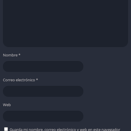
Sistema de combate adaptativo
El combate combina acción rápida con decisiones tácticas. El
jugador puede emplear un arsenal variado: rifles de plasma,
lanzas eléctricas, drones defensivos y trampas de gravedad.
Cada tipo de enemigo responde de manera distinta, y el
entorno puede usarse para ganar ventaja, desde generar
Nombre
*
colapsos de terreno hasta desatar descargas energéticas.
A medida que avanza la historia, el jugador desbloquea
habilidades experimentales ligadas a la fractura estelar, como
Correo electrónico
*
manipular la gravedad local o ralentizar brevemente el tiempo,
aunque abusar de ellas puede desestabilizar la realidad y
crear nuevas amenazas.
Web
Gráficos de StarRupture
Estética de ciencia ficción oscura
Guarda mi nombre, correo electrónico y web en este navegador