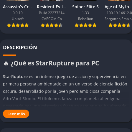
Assassin’s Creed Black Flag Resynced
Resident Evil Requiem
Sniper Elite 5
Age of Mythology: Ret
0.0.10
Build 22277314
1.33
100.19.14612.0
Ubisoft
CAPCOM Co
Rebellion
Forgo
DESCRIPCIÓN
🔥 ¿Qué es StarRupture para PC
StarRupture
es un intenso juego de acción y supervivencia en
primera persona ambientado en un universo de ciencia ficción
oscura, desarrollado por la joven pero ambiciosa compañía
AdroVant Studio. El título nos lanza a un planeta alienígena
devastado por una misteriosa fractura estelar que ha alterado
la realidad misma, generando zonas inestables donde la
Leer más
gravedad, el tiempo y la biología parecen estar en constante
colapso. En este escenario hostil, el jugador asume el papel de