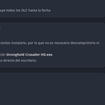
uye todos los DLC hasta la fecha
stillos detallados y fortificaciones. Puedes diseñar murallas,
N
ilizando recursos sabiamente para protegerte de ataques
cesitas instalarlo, por lo que no es necesario descomprimirlo ni
ción
Stronghold Crusader HD.exe
.
ades, desde arqueros y caballeros hasta unidades árabes
 directo del escritorio.
 asedio como catapultas, trebuchets y aceite hirviendo, lo
ntamiento.
 cada uno con su propio estilo de juego y estrategias, lo que
en cada partida.