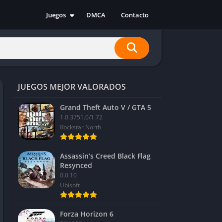
Juegos
DMCA
Contacto
Acción
Aventura
Carreras
Casual
JUEGOS MEJOR VALORADOS
Deportes
Estrategia
Grand Theft Auto V / GTA 5
1.0.3751.0/1.72
Indie
Rockstar North
RPG
Simulación
Assassin’s Creed Black Flag
Resynced
0.0.10
Ubisoft
Forza Horizon 6