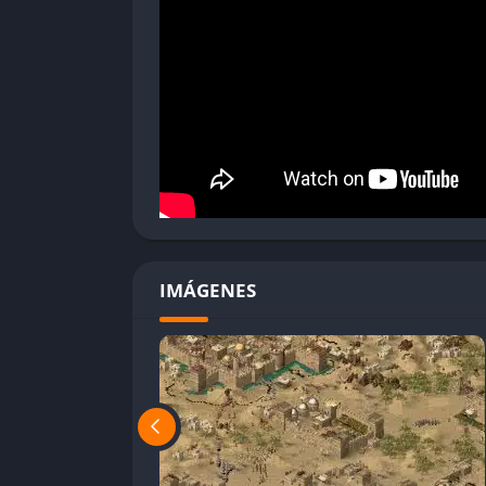
IA a veces predecible y poco desafiante
Mapas pequeños y sin generación aleatori
Algunas unidades están desbalanceadas
Poca variedad en la economía y tipos de a
Stronghold Crusader HD sigue siendo uno de 
para quienes buscan desafíos tácticos, gesti
IMÁGENES