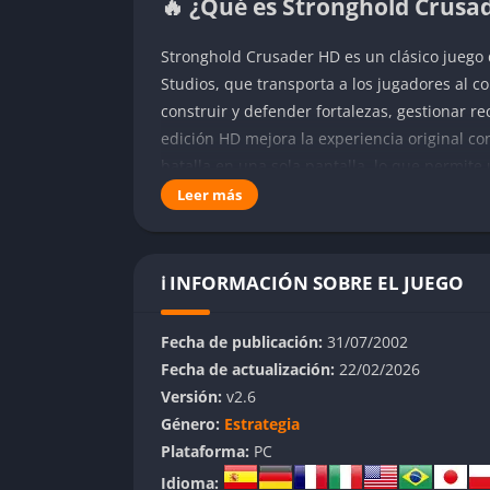
🔥 ¿Qué es Stronghold Crusa
Stronghold Crusader HD es un clásico juego d
Studios, que transporta a los jugadores al c
construir y defender fortalezas, gestionar re
edición HD mejora la experiencia original con
batalla en una sola pantalla, lo que permite 
Leer más
👉
Características de Strong
Campañas históricas y variedad de m
ℹ️ INFORMACIÓN SOBRE EL JUEGO
Incluye cuatro campañas históricas inspira
de León o Saladino. Además, ofrece más de 
Fecha de publicación:
31/07/2002
juego y desafíos constantes.
Fecha de actualización:
22/02/2026
Versión:
v2.6
Grandes batallas y control total
Género:
Estrategia
Plataforma:
PC
La versión HD permite gestionar enormes ej
Idioma:
hasta 10,000 unidades en el campo de batall