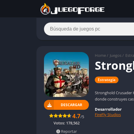
Home
/
Juegos
/
Estr
Strong
Estrategia
Stronghold Crusader H
donde construyes casti
DESCARGAR
Desarrollador
FireFly Studios
4.7
/5
Votos:
178,562
Reportar