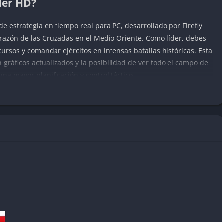
der HD?
e estrategia en tiempo real para PC, desarrollado por Firefly
orazón de las Cruzadas en el Medio Oriente. Como líder, debes
cursos y comandar ejércitos en intensas batallas históricas. Esta
 gráficos actualizados y la posibilidad de ver todo el campo de
una mayor planificación y control táctico.
hold Crusader HD
isiones
das en las Cruzadas, donde puedes jugar como Ricardo Corazón
100 misiones de escaramuza, lo que garantiza muchas horas de
ércitos, especialmente en el modo Extreme, donde puedes tener
a. Esto añade una dimensión épica a las batallas y exige