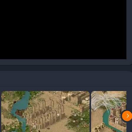
a
limentos
los referentes en juegos de estrategia medieval para PC, ideal
ón de recursos y épicas batallas en tiempo real.