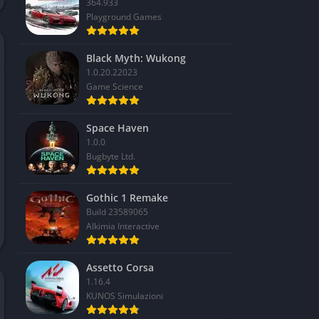
364.933
Playground Games
Black Myth: Wukong
1.0.20.22023
Game Science
Space Haven
1.0.0
Bugbyte Ltd.
Gothic 1 Remake
Build 23589065
Alkimia Interactive
Assetto Corsa
1.16.4
KUNOS Simulazioni