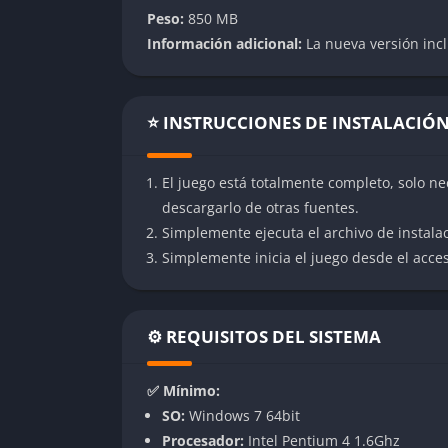
Peso:
850 MB
estrategias avanzadas para la victoria.
Información adicional:
La nueva versión incl
Construcción y defensa de castillos
El corazón del juego es la construcción de ca
⭐ INSTRUCCIONES DE INSTALACIÓ
torres, fosos y defensas personalizadas, ut
enemigos.
El juego está totalmente completo, solo ne
Unidades y armas únicas
descargarlo de otras fuentes.
Simplemente ejecuta el archivo de instala
El juego ofrece una amplia variedad de unid
Simplemente inicia el juego desde el acceso
especiales. También puedes emplear armas de
que añade profundidad táctica a cada enfre
⚙️ REQUISITOS DEL SISTEMA
Inteligencia artificial desafiante
Enfréntate a oponentes controlados por la IA,
✅ Mínimo:
mantiene la experiencia fresca y desafiante 
SO:
Windows 7 64bit
Procesador:
Intel Pentium 4 1.6Ghz