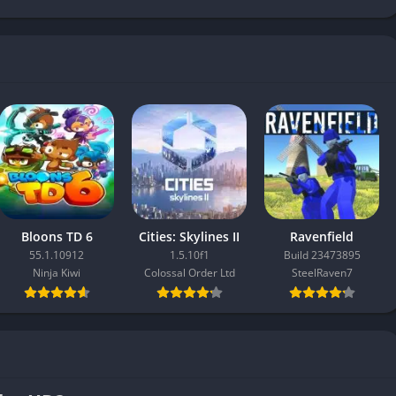
Bloons TD 6
Cities: Skylines II
Ravenfield
55.1.10912
1.5.10f1
Build 23473895
Ninja Kiwi
Colossal Order Ltd
SteelRaven7