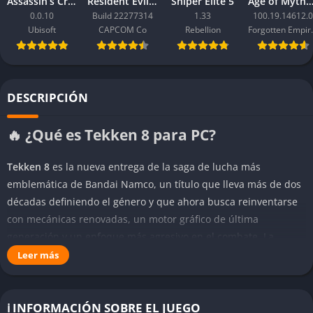
Assassin’s Creed Black Flag Resynced
Resident Evil Requiem
Sniper Elite 5
Age of Mythology: Ret
0.0.10
Build 22277314
1.33
100.19.14612.0
Ubisoft
CAPCOM Co
Rebellion
Forgo
DESCRIPCIÓN
🔥 ¿Qué es Tekken 8 para PC?
Tekken 8
es la nueva entrega de la saga de lucha más
emblemática de Bandai Namco, un título que lleva más de dos
décadas definiendo el género y que ahora busca reinventarse
con mecánicas renovadas, un motor gráfico de última
generación y un enfoque más agresivo en el combate. La
historia continúa directamente tras los eventos de Tekken 7,
Leer más
con el enfrentamiento entre Kazuya Mishima y Jin Kazama
alcanzando un clímax que promete marcar un antes y un
después en la narrativa de la franquicia.
ℹ️ INFORMACIÓN SOBRE EL JUEGO