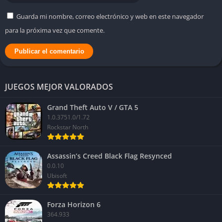
Los luchadores lucen mejor que nunca gracias a modelos
Guarda mi nombre, correo electrónico y web en este navegador
altamente detallados, piel con texturas realistas y animaciones
para la próxima vez que comente.
que transmiten peso y brutalidad. Incluso las expresiones
faciales durante los ataques o al recibir daño añaden un toque
de dramatismo que acerca la experiencia a una
superproducción cinematográfica.
JUEGOS MEJOR VALORADOS
Pro e Contro
Grand Theft Auto V / GTA 5
✔️ Pro
1.0.3751.0/1.72
Rockstar North
Combates más dinámicos y espectaculares gracias al sistema
Heat.
Assassin’s Creed Black Flag Resynced
0.0.10
Salto gráfico impresionante con Unreal Engine 5.
Ubisoft
Historia presentada con un estilo mucho más
cinematográfico.
Forza Horizon 6
Plantilla variada que equilibra clásicos y nuevos luchadores.
364.933