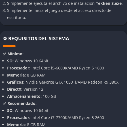
Simplemente ejecuta el archivo de instalación
Tekken 8.exe
.
Simplemente inicia el juego desde el acceso directo del
Motor gráfico Unreal Engine 5
escritorio.
El juego utiliza Unreal Engine 5, lo que permite un salto visual
significativo respecto a Tekken 7. Los modelos de los
luchadores han sido reconstruidos desde cero, con texturas
⚙️ REQUISITOS DEL SISTEMA
más realistas, expresiones faciales dinámicas y animaciones
mucho más fluidas que transmiten brutalidad y emoción en
cada golpe.
✅ Mínimo:
SO:
Windows 10 64bit
Historia cinematográfica y épica
Procesador:
Intel Core i5-6600K/AMD Ryzen 5 1600
La saga Tekken siempre ha tenido un trasfondo narrativo
Memoria:
8 GB RAM
extravagante y caótico, pero en Tekken 8 todo se presenta con
Gráficos:
Nvidia GeForce GTX 1050Ti/AMD Radeon R9 380X
un enfoque más cinematográfico. El modo historia expande las
DirectX:
Version 12
motivaciones de Jin, Kazuya y otros personajes clave, y lo hace
Almacenamiento:
100 GB
con secuencias de calidad casi de película animada.
✅ Recomendado:
SO:
Windows 10 64bit
Variedad de personajes y estilos de lucha
Procesador:
Intel Core i7-7700K/AMD Ryzen 5 2600
Desde clásicos como Paul, King o Nina hasta caras nuevas que
Memoria:
8 GB RAM
amplían el repertorio de estilos de combate, la plantilla es tan