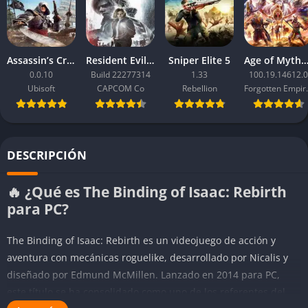
Assassin’s Creed Black Flag Resynced
Resident Evil Requiem
Sniper Elite 5
Age of Mythology: Ret
0.0.10
Build 22277314
1.33
100.19.14612.0
Ubisoft
CAPCOM Co
Rebellion
Forgo
DESCRIPCIÓN
🔥 ¿Qué es The Binding of Isaac: Rebirth
para PC?
The Binding of Isaac: Rebirth es un videojuego de acción y
aventura con mecánicas roguelike, desarrollado por Nicalis y
diseñado por Edmund McMillen. Lanzado en 2014 para PC,
este título se ha consolidado como uno de los referentes del