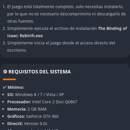
Estilo visual pixel art renovado, inspirado en los clásicos de
El juego está totalmente completo, solo necesitas instalarlo,
16 bits, que da un aire nostálgico pero fresco al juego.
por lo que no es necesario descomprimirlo ni descargarlo de
Efectos visuales pulidos y animaciones de alta calidad.
otras fuentes.
Banda sonora original y efectos de sonido envolventes,
Simplemente ejecuta el archivo de instalación
The Binding of
creados por Ridiculon.
Isaac: Rebirth.exe
.
Simplemente inicia el juego desde el acceso directo del
Contenido y Rejugabilidad
escritorio.
Más de 500 horas de juego potencial gracias a la generación
aleatoria de mazmorras y objetos.
⚙️ REQUISITOS DEL SISTEMA
Más de 450 objetos y power-ups, incluyendo 160
desbloqueables nuevos, que modifican las habilidades,
✅ Mínimo:
aspecto y estrategia de Isaac en cada partida.
SO:
Windows 8 / 7 / Vista / XP
10 personajes jugables y más de 100 enemigos y 50 jefes
Procesador:
Intel Core 2 Duo Q6867
diferentes, cada uno con patrones únicos.
Memoria:
2 GB RAM
20 desafíos especiales y más de 100 semillas personalizadas
Gráficos:
GeForce GTX 960
para experimentar variaciones extremas en las partidas.
DirectX:
Version 9.0c
Multitud de finales alternativos y secretos por descubrir.