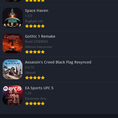
Space Haven
1.0.0
Bugbyte Ltd.
Gothic 1 Remake
Build 23589065
Alkimia Interactive
Assassin’s Creed Black Flag Resynced
0.0.10
Ubisoft
EA Sports UFC 5
1.29
Electronic Arts