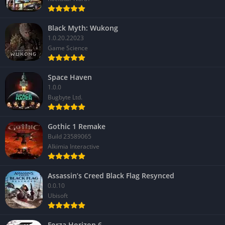
Black Myth: Wukong
1.0.20.22023
Game Science
Space Haven
1.0.0
Bugbyte Ltd.
Gothic 1 Remake
Build 23589065
Alkimia Interactive
Assassin’s Creed Black Flag Resynced
0.0.10
Ubisoft
Forza Horizon 6