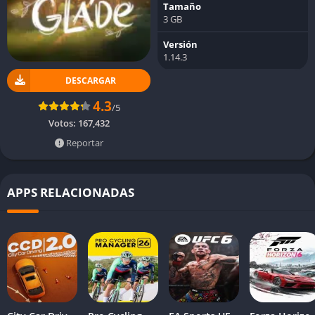
Tamaño
3 GB
Versión
1.14.3
DESCARGAR
4.3
/5
Votos:
167,432
Reportar
APPS RELACIONADAS