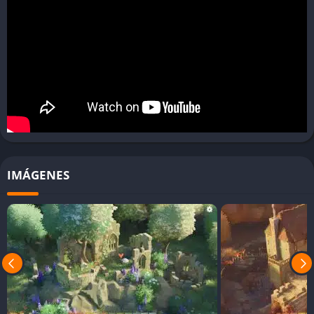
lo que refuerza su enfoque relajante y libre de estrés.
Jugabilidad
La jugabilidad de Tiny Glade se centra en la creatividad y la
exploración visual. No hay misiones, puntuaciones ni límites de
tiempo. Los jugadores simplemente seleccionan herramientas,
moldean el terreno y construyen a su ritmo. El sistema de
construcción es fluido y reactivo, permitiendo experimentar y
descubrir nuevas combinaciones de elementos. La ausencia de
IMÁGENES
presión convierte a Tiny Glade en una experiencia ideal para
quienes buscan relajarse y desconectar del ritmo acelerado de
otros juegos.
Pros y Contras
✔️ Pros
Ambiente relajante y sin estrés