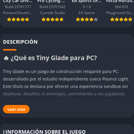
City Car Driving 2.0
Pro Cycling Manager 26
EA Sports UFC 6
Forza Ho
Build 23761771
Build 23701042
0.1.0
364.933
Forward Development
Cyanide Studio
EA Sports
Playground Games
DESCRIPCIÓN
🔥 ¿Qué es Tiny Glade para PC?
Tiny Glade es un juego de construcción relajante para PC,
desarrollado por el estudio independiente sueco Pounce Light.
Este título se destaca por ofrecer una experiencia sandbox sin
objetivos, desafíos ni enemigos, permitiendo a los jugadores
sumergirse en la creación de castillos, ruinas y edificaciones
medievales en un entorno idílico y acogedor. Lanzado en
Leer más
septiembre de 2024, Tiny Glade invita a los usuarios a dejar
volar su creatividad y disfrutar de un espacio digital donde la
única meta es construir y relajarse.
ℹ️ INFORMACIÓN SOBRE EL JUEGO