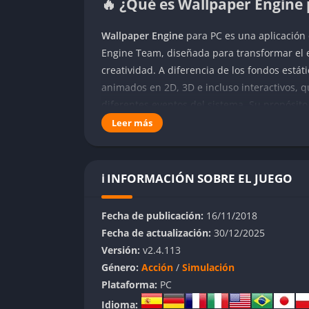
🔥 ¿Qué es Wallpaper Engine
Wallpaper Engine
para PC es una aplicación 
Engine Team, diseñada para transformar el e
creatividad. A diferencia de los fondos estát
animados en 2D, 3D e incluso interactivos, q
diferentes eventos del sistema. Su propósito 
personalizable que convierte la pantalla en 
Leer más
Disponible exclusivamente en Steam, Wallpa
de la estética digital, sino también entre art
ℹ️ INFORMACIÓN SOBRE EL JUEGO
para crear obras animadas únicas. La aplica
escenas basadas en partículas hasta entorn
Fecha de publicación:
16/11/2018
Engine. En esencia, se trata de una fusión en
Fecha de actualización:
30/12/2025
sacrificar rendimiento mientras añade profun
Versión:
v2.4.113
Su filosofía es sencilla: ofrecer libertad tota
Género:
Acción
/
Simulación
manteniendo siempre una experiencia fluida 
Plataforma:
PC
miles de creaciones a través del Workshop d
Idioma: