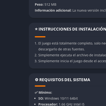
que cada usuario pueda encontrar algo que 
Peso:
512 MB
Información adicional:
La nueva versión incl
👉 Características de Wallpa
Biblioteca de fondos vivos e interacti
⭐ INSTRUCCIONES DE INSTALACIÓ
Una de las características más impresionan
animados, disponible directamente desde e
El juego está totalmente completo, solo ne
opciones, desde paisajes futuristas y obras 
descargarlo de otras fuentes.
películas populares. Muchos de estos fondos
Simplemente ejecuta el archivo de instala
movimiento del cursor o a la música del sist
Simplemente inicia el juego desde el acceso
Además, el programa permite importar archiv
páginas web completas, lo que amplía expone
al escritorio en un lienzo digital adaptable 
⚙️ REQUISITOS DEL SISTEMA
Editor de wallpapers integrado
✅ Mínimo:
SO:
Windows 10/11 64bit
Wallpaper Engine incluye un editor complet
Procesador:
1.66 GHz Intel i5
de software externo. Este editor ofrece herr