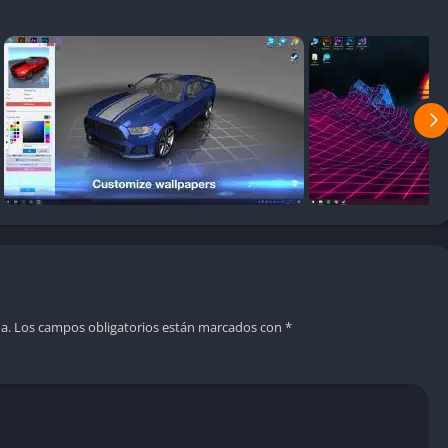
tar el archivo original.
r Engine ofrece una experiencia interactiva que se asemeja al
 Los usuarios pueden explorar miles de creaciones dentro del
iones y descargas. Esta exploración se siente casi lúdica, ya
nte la atmósfera del escritorio, invitando a la
 por género visual, resolución o tipo de animación. Y con solo
 el resultado en tiempo real sin necesidad de reiniciar el
a.
Los campos obligatorios están marcados con
*
entra en su editor, donde la creatividad funciona como