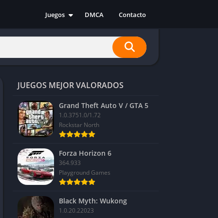
Juegos
DMCA
Contacto
Acción
Aventura
Carreras
Casual
JUEGOS MEJOR VALORADOS
Deportes
Estrategia
Grand Theft Auto V / GTA 5
1.0.3751.0/1.72
Indie
Rockstar North
RPG
Simulación
Forza Horizon 6
364.933
Playground Games
Black Myth: Wukong
1.0.20.22023