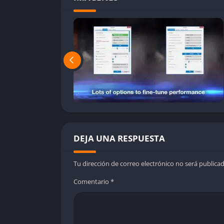
preferencias del usuario sin necesidad de edi
Jugabilidad
Exploración y selección de contenido
Aunque no es un juego tradicional, Wallpape
descubrimiento dentro de un juego sandbox.
Workshop, organizadas por etiquetas, puntuac
que cada wallpaper puede modificar radicalme
experimentación constante.
DEJA UNA RESPUESTA
Los filtros avanzados permiten buscar fondos
un clic, se puede aplicar el fondo y observar
Tu dirección de correo electrónico no será publicad
sistema.
Comentario
*
Creación y publicación de obras
La parte más “jugable” del programa se encu