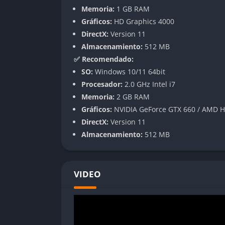
Memoria:
1 GB RAM
iluminación, capas de movimiento y parámetr
Gráficos:
HD Graphics 4000
Incluso los usuarios sin experiencia en ani
DirectX:
Version 11
interfaz intuitiva y a plantillas preconfigurad
Almacenamiento:
512 MB
Para los más avanzados, el editor también pe
✅ Recomendado:
sonidos, convirtiéndose en una plataforma de
SO:
Windows 10/11 64bit
probar y publicar en el Workshop se vuelve 
Procesador:
2.0 GHz Intel i7
Memoria:
2 GB RAM
Sincronización y control del rendimie
Gráficos:
NVIDIA GeForce GTX 660 / AMD 
DirectX:
Version 11
A diferencia de otros programas de personal
Almacenamiento:
512 MB
de recursos. El software detecta automática
y pausa el fondo animado, liberando memoria
sistema no se vea afectado, incluso en equ
VIDEO
Los usuarios pueden ajustar manualmente el
suspensión y limitar la tasa de fotogramas d
estética y eficiencia técnica.