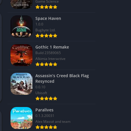
Game Science
Space Haven
1.0.0
Bugbyte Ltd.
Gothic 1 Remake
Build 23589065
Alkimia Interactive
Assassin’s Creed Black Flag
Resynced
0.0.10
Ubisoft
Paralives
0.1.3.20031
Alex Massé and team