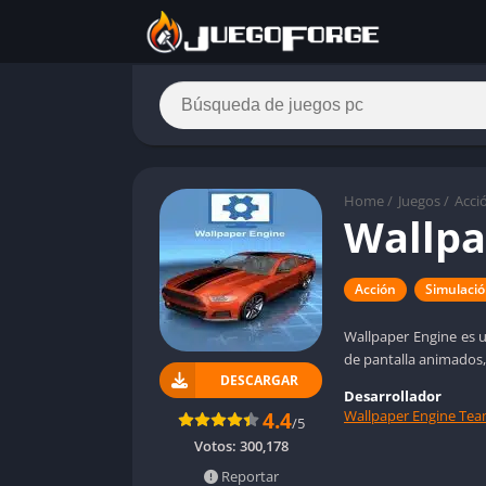
Home
/
Juegos
/
Acci
Wallpa
Acción
Simulaci
Wallpaper Engine es u
de pantalla animados,
DESCARGAR
Desarrollador
Wallpaper Engine Te
4.4
/5
Votos:
300,178
Reportar