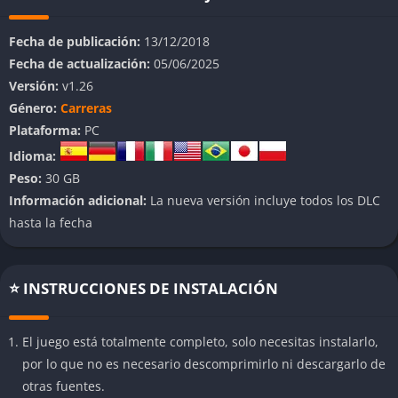
ganar reputación y sabotear sus actividades, todo mientras
exploras un gigantesco mapa lleno de retos y sorpresas.
Fecha de publicación:
13/12/2018
Fecha de actualización:
05/06/2025
👉 Características de The Crew
Versión:
v1.26
Género:
Carreras
Mundo abierto masivo
Plataforma:
PC
El juego destaca por su enorme mundo abierto, que recrea una
Idioma:
versión condensada de Estados Unidos, permitiendo recorrer
Peso:
30 GB
miles de kilómetros de carreteras, ciudades, desiertos y
Información adicional:
La nueva versión incluye todos los DLC
montañas sin tiempos de carga.
hasta la fecha
Experiencia online persistente
⭐ INSTRUCCIONES DE INSTALACIÓN
The Crew está pensado para jugar siempre conectado. Puedes
cruzarte con otros jugadores en cualquier momento, formar
equipos para misiones cooperativas o competir en intensas
El juego está totalmente completo, solo necesitas instalarlo,
carreras multijugador. La interacción social es clave para
por lo que no es necesario descomprimirlo ni descargarlo de
progresar y disfrutar del título.
otras fuentes.