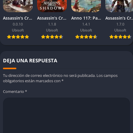
dentro del género de conducción arcade, perfecta para
quienes buscan una experiencia social, un mapa inmenso y
Assassin’s Creed Black Flag Resynced
Assassin’s Creed: Shadows
Anno 117: Pax Romana
Assassin’s Cre
horas de diversión al volante.
0.0.10
1.1.8
1.4.1
1.7.0
Ubisoft
Ubisoft
Ubisoft
Ubisoft
DEJA UNA RESPUESTA
Tu dirección de correo electrónico no será publicada.
Los campos
obligatorios están marcados con
*
Comentario
*