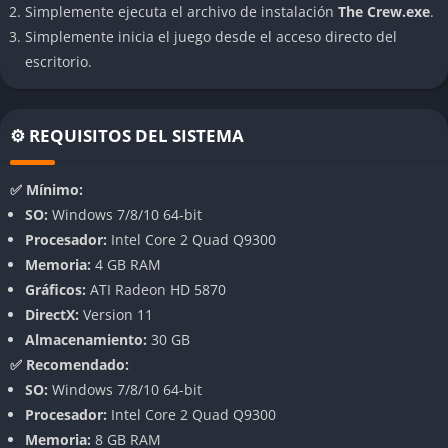
Simplemente ejecuta el archivo de instalación
The Crew.exe
.
Variedad de pruebas y desafíos
Simplemente inicia el juego desde el acceso directo del
escritorio.
El juego ofrece una gran diversidad de eventos: carreras
urbanas, pruebas contrarreloj, desafíos de habilidad y
misiones especiales, manteniendo la jugabilidad fresca y
⚙️ REQUISITOS DEL SISTEMA
emocionante.
Personalización y progresión
✅ Mínimo:
SO:
Windows 7/8/10 64-bit
Aunque las opciones de personalización de vehículos no son
Procesador:
Intel Core 2 Quad Q9300
tan profundas como en otros títulos, puedes mejorar y
Memoria:
4 GB RAM
modificar tus coches para adaptarlos a diferentes estilos de
Gráficos:
ATI Radeon HD 5870
conducción y terrenos, lo que añade una capa estratégica al
DirectX:
Version 11
progreso.
Almacenamiento:
30 GB
✅ Recomendado:
Gráficos y rendimiento
SO:
Windows 7/8/10 64-bit
Procesador:
Intel Core 2 Quad Q9300
En PC, The Crew ofrece un rendimiento fluido incluso en
Memoria:
8 GB RAM
configuraciones medias, con gráficos sólidos y una tasa estable