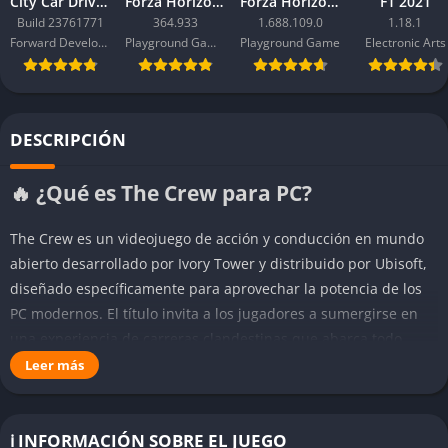
City Car Driving 2.0
Forza Horizon 6
Forza Horizon 5
F1 2021
Build 23761771
364.933
1.688.109.0
1.18.1
Forward Development
Playground Games
Playground Game
Electronic Arts
DESCRIPCIÓN
🔥 ¿Qué es The Crew para PC?
The Crew es un videojuego de acción y conducción en mundo
abierto desarrollado por Ivory Tower y distribuido por Ubisoft,
diseñado específicamente para aprovechar la potencia de los
PC modernos. El título invita a los jugadores a sumergirse en
una experiencia de carreras clandestinas que abarca todo
Estados Unidos, desde las bulliciosas calles de Nueva York y
Leer más
Los Ángeles hasta las soleadas playas de Miami y los vastos
paisajes de Monument Valley. En The Crew, te infiltras en la
banda de los 510, participando en competiciones ilegales para
ℹ️ INFORMACIÓN SOBRE EL JUEGO