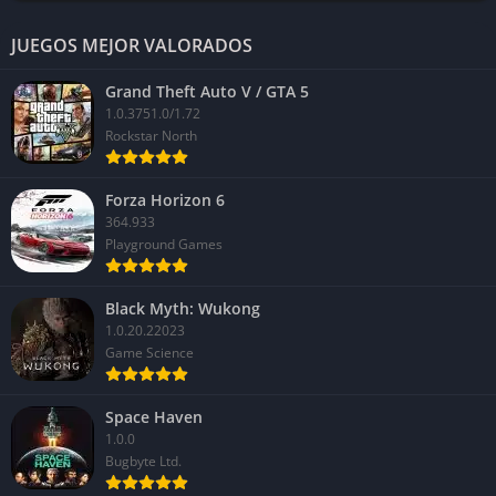
JUEGOS MEJOR VALORADOS
Grand Theft Auto V / GTA 5
1.0.3751.0/1.72
Rockstar North
Forza Horizon 6
364.933
Playground Games
Black Myth: Wukong
1.0.20.22023
Game Science
Space Haven
1.0.0
Bugbyte Ltd.