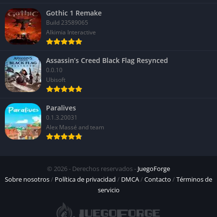
Gothic 1 Remake
Build 23589065
Alkimia Interactive
Assassin’s Creed Black Flag Resynced
0.0.10
Ubisoft
Paralives
0.1.3.20031
Alex Massé and team
© 2026 - Derechos reservados -
JuegoForge
Sobre nosotros
/
Política de privacidad
/
DMCA
/
Contacto
/
Términos de
servicio